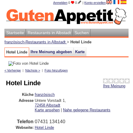
Anmelden
0
0
|
Konto erstellen
Startseite
Restaurants in Albstadt
Suchen
französisch-Restaurants in Albstadt
>
Hotel Linde
Ihre Meinung abgeben
Karte
Hotel Linde
< Vorherige
|
Nächste >
|
Foto hinzufügen
Hotel Linde
Ihre Meinung
Küche
französisch
Adresse
Untere Vorstadt 1
,
72458
Albstadt
Karte ansehen
|
Nahe gelegene Restaurants
Telefon
07431 134140
Webseite:
Hotel Linde