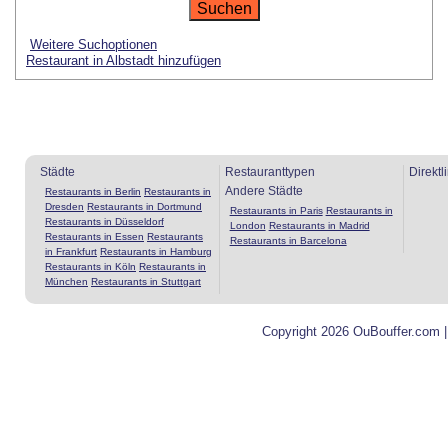
Weitere Suchoptionen
Restaurant in Albstadt hinzufügen
Städte
Restauranttypen
Direktl
Andere Städte
Restaurants in Berlin
Restaurants in
Dresden
Restaurants in Dortmund
Restaurants in Paris
Restaurants in
Restaurants in Düsseldorf
London
Restaurants in Madrid
Restaurants in Essen
Restaurants
Restaurants in Barcelona
in Frankfurt
Restaurants in Hamburg
Restaurants in Köln
Restaurants in
München
Restaurants in Stuttgart
Copyright 2026 OuBouffer.com 