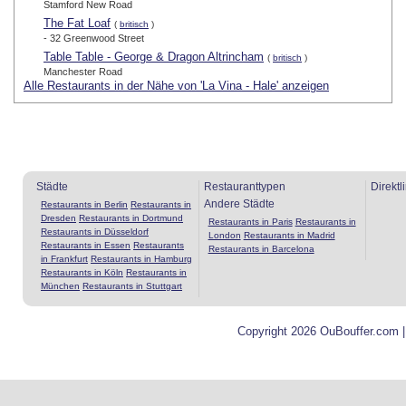
Stamford New Road
The Fat Loaf
(
britisch
)
- 32 Greenwood Street
Table Table - George & Dragon Altrincham
(
britisch
)
Manchester Road
Alle Restaurants in der Nähe von 'La Vina - Hale' anzeigen
Städte
Restauranttypen
Direktl
Andere Städte
Restaurants in Berlin
Restaurants in
Dresden
Restaurants in Dortmund
Restaurants in Paris
Restaurants in
Restaurants in Düsseldorf
London
Restaurants in Madrid
Restaurants in Essen
Restaurants
Restaurants in Barcelona
in Frankfurt
Restaurants in Hamburg
Restaurants in Köln
Restaurants in
München
Restaurants in Stuttgart
Copyright 2026 OuBouffer.com 