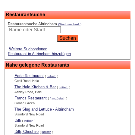
Restaurantsuche
Restaurantsuche Altrincham
(Stadt wechseln)
Weitere Suchoptionen
Restaurant in Altrincham hinzufügen
Nahe gelegene Restaurants
Earle Restaurant
(
britisch
)
Cecil Road, Hale
The Hale Kitchen & Bar
(
britisch
)
Ashley Road, Hale
Francs Restaurant
(
französisch
)
Goose Green
The Slug and Lettuce - Altrincham
Stamford New Road
Dilli
(
indisch
)
Stamford New Road
Dilli, Cheshire
(
indisch
)