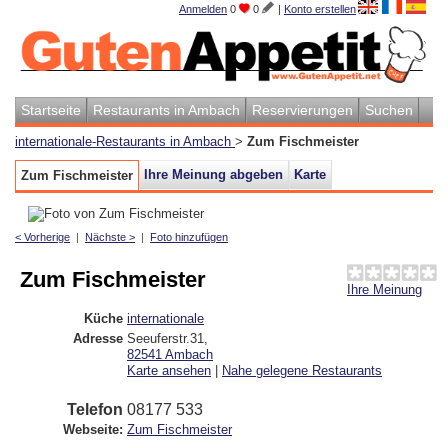
Anmelden
0
0
|
Konto erstellen
Startseite
Restaurants in Ambach
Reservierungen
Suchen
internationale-Restaurants in Ambach
>
Zum Fischmeister
Ihre Meinung abgeben
Karte
Zum Fischmeister
< Vorherige
|
Nächste >
|
Foto hinzufügen
Zum Fischmeister
Ihre Meinung
Küche
internationale
Adresse
Seeuferstr.31
,
82541
Ambach
Karte ansehen
|
Nahe gelegene Restaurants
Telefon
08177 533
Webseite:
Zum Fischmeister