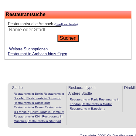
Restaurantsuche
Restaurantsuche Ambach
(Stadt wechseln)
Weitere Suchoptionen
Restaurant in Ambach hinzufügen
Städte
Restauranttypen
Direktl
Andere Städte
Restaurants in Berlin
Restaurants in
Dresden
Restaurants in Dortmund
Restaurants in Paris
Restaurants in
Restaurants in Düsseldorf
London
Restaurants in Madrid
Restaurants in Essen
Restaurants
Restaurants in Barcelona
in Frankfurt
Restaurants in Hamburg
Restaurants in Köln
Restaurants in
München
Restaurants in Stuttgart