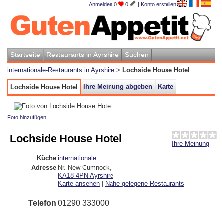
Anmelden
0
0
|
Konto erstellen
Startseite
Restaurants in Ayrshire
Suchen
internationale-Restaurants in Ayrshire
>
Lochside House Hotel
Ihre Meinung abgeben
Karte
Lochside House Hotel
Foto hinzufügen
Lochside House Hotel
Ihre Meinung
Küche
internationale
Adresse
Nr. New Cumnock
,
KA18 4PN
Ayrshire
Karte ansehen
|
Nahe gelegene Restaurants
Telefon
01290 333000