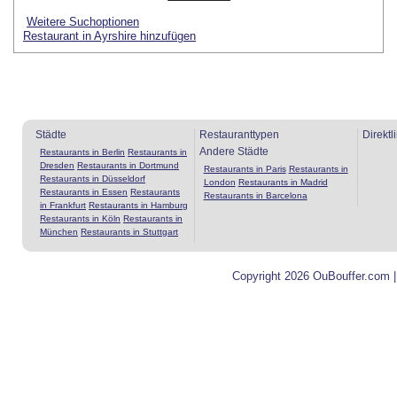
Weitere Suchoptionen
Restaurant in Ayrshire hinzufügen
Städte
Restauranttypen
Direktl
Andere Städte
Restaurants in Berlin
Restaurants in
Dresden
Restaurants in Dortmund
Restaurants in Paris
Restaurants in
Restaurants in Düsseldorf
London
Restaurants in Madrid
Restaurants in Essen
Restaurants
Restaurants in Barcelona
in Frankfurt
Restaurants in Hamburg
Restaurants in Köln
Restaurants in
München
Restaurants in Stuttgart
Copyright 2026 OuBouffer.com 