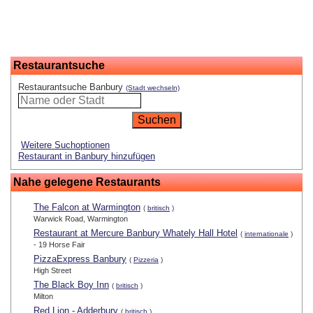
Restaurantsuche
Restaurantsuche Banbury
(Stadt wechseln)
Weitere Suchoptionen
Restaurant in Banbury hinzufügen
Nahe gelegene Restaurants
The Falcon at Warmington
(
britisch
)
Warwick Road, Warmington
Restaurant at Mercure Banbury Whately Hall Hotel
(
internationale
)
- 19 Horse Fair
PizzaExpress Banbury
(
Pizzeria
)
High Street
The Black Boy Inn
(
britisch
)
Milton
Red Lion - Adderbury
(
britisch
)