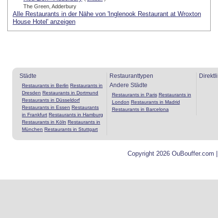
The Green, Adderbury
Alle Restaurants in der Nähe von 'Inglenook Restaurant at Wroxton
House Hotel' anzeigen
Städte
Restauranttypen
Direktl
Andere Städte
Restaurants in Berlin
Restaurants in
Dresden
Restaurants in Dortmund
Restaurants in Paris
Restaurants in
Restaurants in Düsseldorf
London
Restaurants in Madrid
Restaurants in Essen
Restaurants
Restaurants in Barcelona
in Frankfurt
Restaurants in Hamburg
Restaurants in Köln
Restaurants in
München
Restaurants in Stuttgart
Copyright 2026 OuBouffer.com 