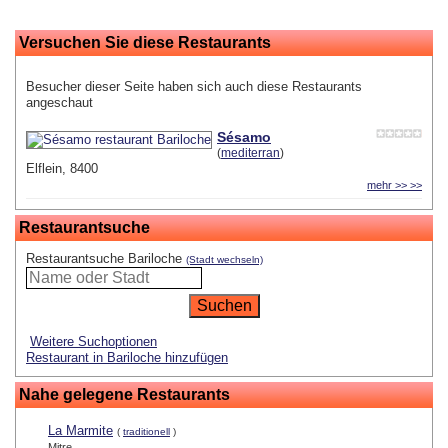
Versuchen Sie diese Restaurants
Besucher dieser Seite haben sich auch diese Restaurants
angeschaut
Sésamo
(
mediterran
)
Elflein, 8400
mehr >> >>
Restaurantsuche
Restaurantsuche Bariloche
(Stadt wechseln)
Weitere Suchoptionen
Restaurant in Bariloche hinzufügen
Nahe gelegene Restaurants
La Marmite
(
traditionell
)
Mitre