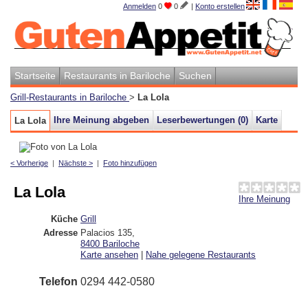
Anmelden
0
0
|
Konto erstellen
Startseite
Restaurants in Bariloche
Suchen
Grill-Restaurants in Bariloche
>
La Lola
Ihre Meinung abgeben
Leserbewertungen (
0
)
Karte
La Lola
< Vorherige
|
Nächste >
|
Foto hinzufügen
La Lola
Ihre Meinung
Küche
Grill
Adresse
Palacios 135
,
8400
Bariloche
Karte ansehen
|
Nahe gelegene Restaurants
Telefon
0294 442-0580