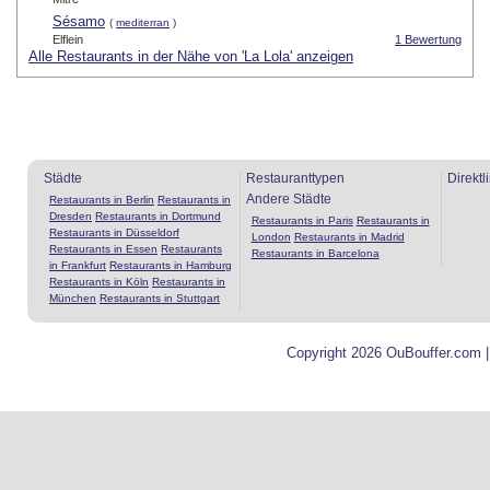
Sésamo
(
mediterran
)
Elflein
1 Bewertung
Alle Restaurants in der Nähe von 'La Lola' anzeigen
Städte
Restauranttypen
Direktl
Andere Städte
Restaurants in Berlin
Restaurants in
Dresden
Restaurants in Dortmund
Restaurants in Paris
Restaurants in
Restaurants in Düsseldorf
London
Restaurants in Madrid
Restaurants in Essen
Restaurants
Restaurants in Barcelona
in Frankfurt
Restaurants in Hamburg
Restaurants in Köln
Restaurants in
München
Restaurants in Stuttgart
Copyright 2026 OuBouffer.com 