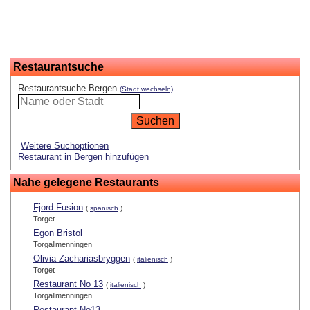
Restaurantsuche
Restaurantsuche Bergen
(Stadt wechseln)
Weitere Suchoptionen
Restaurant in Bergen hinzufügen
Nahe gelegene Restaurants
Fjord Fusion
(
spanisch
)
Torget
Egon Bristol
Torgallmenningen
Olivia Zachariasbryggen
(
italienisch
)
Torget
Restaurant No 13
(
italienisch
)
Torgallmenningen
Restaurant No13