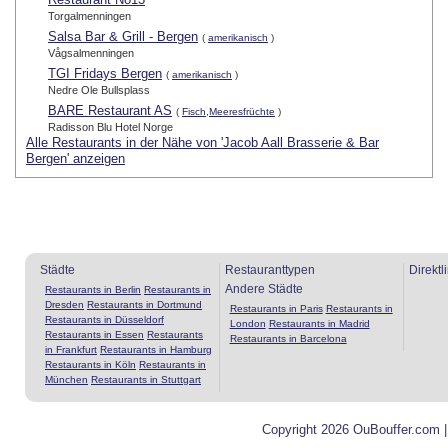
Torgalmenningen
Salsa Bar & Grill - Bergen
(
amerikanisch
)
Vågsalmenningen
TGI Fridays Bergen
(
amerikanisch
)
Nedre Ole Bullsplass
BARE Restaurant AS
(
Fisch,Meeresfrüchte
)
Radisson Blu Hotel Norge
Alle Restaurants in der Nähe von 'Jacob Aall Brasserie & Bar
Bergen' anzeigen
Städte
Restauranttypen
Direktl
Andere Städte
Restaurants in Berlin
Restaurants in
Dresden
Restaurants in Dortmund
Restaurants in Paris
Restaurants in
Restaurants in Düsseldorf
London
Restaurants in Madrid
Restaurants in Essen
Restaurants
Restaurants in Barcelona
in Frankfurt
Restaurants in Hamburg
Restaurants in Köln
Restaurants in
München
Restaurants in Stuttgart
Copyright 2026 OuBouffer.com 