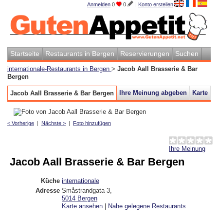
Anmelden
0
0
|
Konto erstellen
Startseite
Restaurants in Bergen
Reservierungen
Suchen
internationale-Restaurants in Bergen
>
Jacob Aall Brasserie & Bar
Bergen
Ihre Meinung abgeben
Karte
Jacob Aall Brasserie & Bar Bergen
< Vorherige
|
Nächste >
|
Foto hinzufügen
Ihre Meinung
Jacob Aall Brasserie & Bar Bergen
Küche
internationale
Adresse
Småstrandgata 3
,
5014
Bergen
Karte ansehen
|
Nahe gelegene Restaurants