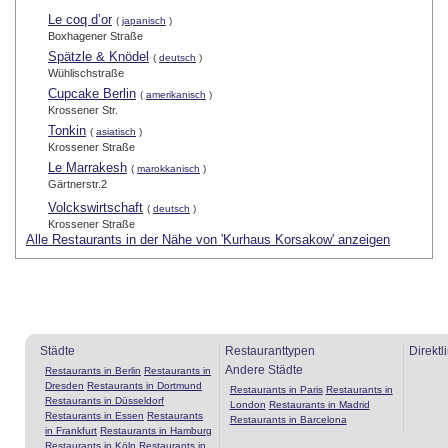
Le coq d’or
(
japanisch
)
Boxhagener Straße
Spätzle & Knödel
(
deutsch
)
Wühlischstraße
Cupcake Berlin
(
amerikanisch
)
Krossener Str.
Tonkin
(
asiatisch
)
Krossener Straße
Le Marrakesh
(
marokkanisch
)
Gärtnerstr.2
Volckswirtschaft
(
deutsch
)
Krossener Straße
Alle Restaurants in der Nähe von 'Kurhaus Korsakow' anzeigen
Städte
Restauranttypen
Direktl
Andere Städte
Restaurants in Berlin
Restaurants in
Dresden
Restaurants in Dortmund
Restaurants in Paris
Restaurants in
Restaurants in Düsseldorf
London
Restaurants in Madrid
Restaurants in Essen
Restaurants
Restaurants in Barcelona
in Frankfurt
Restaurants in Hamburg
Restaurants in Köln
Restaurants in