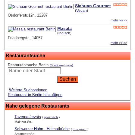
Sichuan Gourmet
(
Vegan
)
Osdorferstr.124, 12207
mehr >> >>
Masala
(
indisch
)
Friedbergstr., 14057
mehr >> >>
Restaurantsuche
Restaurantsuche Berlin
(Stadt wechseln)
Weitere Suchoptionen
Restaurant in Berlin hinzufügen
Nahe gelegene Restaurants
Taverna Jevsis
(
griechisch
)
Mainzer Str.
Schwarzer Hahn - Heimatküche
(
European
)
Seumestraße