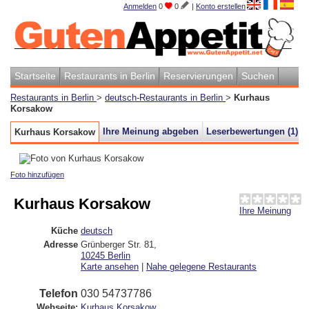
Anmelden
0
0
|
Konto erstellen
Startseite
Restaurants in Berlin
Reservierungen
Suchen
Restaurants in Berlin
>
deutsch-Restaurants in Berlin
>
Kurhaus
Korsakow
Ihre Meinung abgeben
Leserbewertungen (
1
)
Kurhaus Korsakow
Foto hinzufügen
Kurhaus Korsakow
Ihre Meinung
Küche
deutsch
Adresse
Grünberger Str. 81
,
10245
Berlin
Karte ansehen
|
Nahe gelegene Restaurants
Telefon
030 54737786
Webseite:
Kurhaus Korsakow