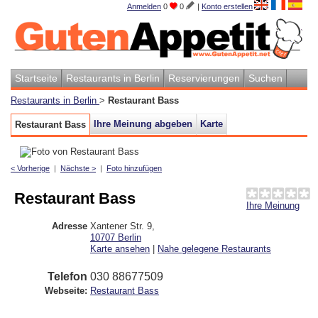
Anmelden
0
0
|
Konto erstellen
Startseite
Restaurants in Berlin
Reservierungen
Suchen
Restaurants in Berlin
>
Restaurant Bass
Ihre Meinung abgeben
Karte
Restaurant Bass
< Vorherige
|
Nächste >
|
Foto hinzufügen
Restaurant Bass
Ihre Meinung
Adresse
Xantener Str. 9
,
10707
Berlin
Karte ansehen
|
Nahe gelegene Restaurants
Telefon
030 88677509
Webseite:
Restaurant Bass