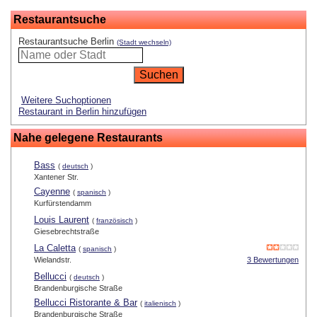
Restaurantsuche
Restaurantsuche Berlin
(Stadt wechseln)
Weitere Suchoptionen
Restaurant in Berlin hinzufügen
Nahe gelegene Restaurants
Bass
(
deutsch
)
Xantener Str.
Cayenne
(
spanisch
)
Kurfürstendamm
Louis Laurent
(
französisch
)
Giesebrechtstraße
La Caletta
(
spanisch
)
Wielandstr.
3 Bewertungen
Bellucci
(
deutsch
)
Brandenburgische Straße
Bellucci Ristorante & Bar
(
italienisch
)
Brandenburgische Straße