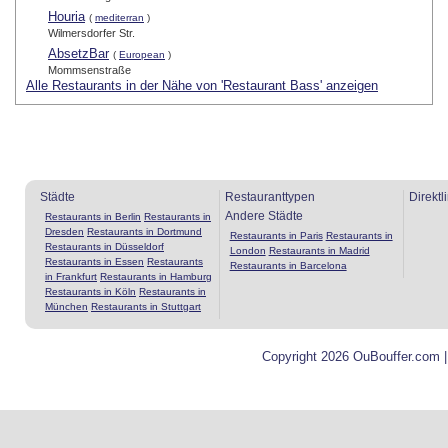
Houria
(
mediterran
)
Wilmersdorfer Str.
AbsetzBar
(
European
)
Mommsenstraße
Alle Restaurants in der Nähe von 'Restaurant Bass' anzeigen
Städte
Restauranttypen
Direktl
Andere Städte
Restaurants in Berlin
Restaurants in
Dresden
Restaurants in Dortmund
Restaurants in Paris
Restaurants in
Restaurants in Düsseldorf
London
Restaurants in Madrid
Restaurants in Essen
Restaurants
Restaurants in Barcelona
in Frankfurt
Restaurants in Hamburg
Restaurants in Köln
Restaurants in
München
Restaurants in Stuttgart
Copyright 2026 OuBouffer.com 