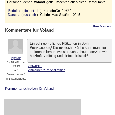
Personen, denen '
Voland
' gefiel, mochten auch diese Restaurants:
Portofino
(
italienisch
), Kantstraße, 10627
Datscha
(
russisch
), Gabriel Max Straße, 10245
Ihre Meinung
Kommentare für
Voland
Ein sehr gemütliches Plätzchen in Berlin-
Prenzlaueberg! Die russische Küche kann man hier
so kennen lernen, wie sie auch zuhause serviert wird,
herzhaft, vielfältig und einfach köstlich!
laphroig
17.01.2011 um
Antworten
19:13
Anmelden zum Abstimmen
★ 1
Bewertung(en)
🌐 1 Stadt/Städte
Kommentar schreiben für Voland