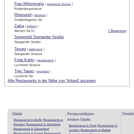
Frau Mittenmang
(
gehobene Küche
)
Rodenbergstrasse
Rheingold
(
deutsch
)
Greifenhagener Str.
Zaika
(
indisch
)
Wichert Str.57
1 Bewertung
Spreegold Stargarder Straße
Stargarder Straße
Tesoro
(
italienisch
)
Stargarder Strasse
Frida Kahlo
(
mexikanisch
)
Lychener Strasse
Tres Tapas
(
spanisch
)
Lychener Str.
Alle Restaurants in der Nähe von 'Voland' anzeigen
Städte
Restauranttypen
Direktl
Andere Städte
Restaurants in Berlin
Restaurants in
Dresden
Restaurants in Dortmund
Restaurants in Paris
Restaurants in
Restaurants in Düsseldorf
London
Restaurants in Madrid
Restaurants in Essen
Restaurants