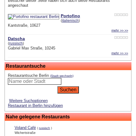
Besucher dieser Seite haben sich auch diese Restaurants
angeschaut
Portofino
(
italienisch
)
Kantstraße, 10627
mehr >> >>
Datscha
(
russisch
)
Gabriel Max Straße, 10245
mehr >> >>
Restaurantsuche
Restaurantsuche Berlin
(Stadt wechseln)
Weitere Suchoptionen
Restaurant in Berlin hinzufügen
Nahe gelegene Restaurants
Voland Café
(
russisch
)
Wichertstraße