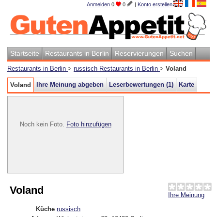
Anmelden
0
0
|
Konto erstellen
Startseite
Restaurants in Berlin
Reservierungen
Suchen
Restaurants in Berlin
>
russisch-Restaurants in Berlin
>
Voland
Ihre Meinung abgeben
Leserbewertungen (
1
)
Karte
Voland
Noch kein Foto.
Foto hinzufügen
Voland
Ihre Meinung
Küche
russisch