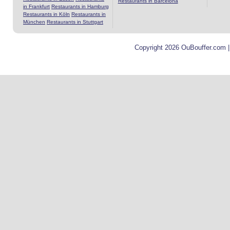
Restaurants in Barcelona
in Frankfurt
Restaurants in Hamburg
Restaurants in Köln
Restaurants in
München
Restaurants in Stuttgart
Copyright 2026 OuBouffer.com 