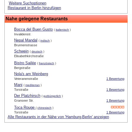
Weitere Suchoptionen
Restaurant in Berlin hinzufügen
Nahe gelegene Restaurants
Bocca del Buen Gusto
(
italienisch
)
Invalidenstr.
Nepal Mandal
(
indisch
)
Brunnenstrasse
Schwein
(
deutsch
)
Elisabethkirchstraße
Bistro Sailée
(
französisch
)
Bergstraße
Nola's am Weinberg
Veteranenstraße
1 Bewertung
Mani
(
mediterran
)
Torstraße
1 Bewertung
Der Platzhirsch
(
gutbürgerlich
)
Granseer Str.
1 Bewertung
Toca Rouge
(
chinesisch
)
Torstraße
1 Bewertung
Alle Restaurants in der Nähe von 'Hamburg-Berlin' anzeigen