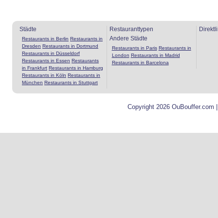
Städte
Restauranttypen
Direktl
Andere Städte
Restaurants in Berlin
Restaurants in
Dresden
Restaurants in Dortmund
Restaurants in Paris
Restaurants in
Restaurants in Düsseldorf
London
Restaurants in Madrid
Restaurants in Essen
Restaurants
Restaurants in Barcelona
in Frankfurt
Restaurants in Hamburg
Restaurants in Köln
Restaurants in
München
Restaurants in Stuttgart
Copyright 2026 OuBouffer.com 