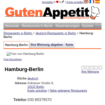
Anmelden
0
0
|
Konto erstellen
Startseite
Restaurants in Berlin
Reservierungen
Suchen
Restaurants in Berlin
>
deutsch-Restaurants in Berlin
>
Hamburg-
Berlin
Ihre Meinung abgeben
Karte
Hamburg-Berlin
Foto hinzufügen
Hamburg-Berlin
Ihre Meinung
Küche
deutsch
Adresse
Anklamer Straße 8
,
10115
Berlin
Karte ansehen
|
Nahe gelegene Restaurants
Telefon
030 89379570