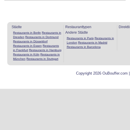
Städte
Restauranttypen
Direktl
Andere Städte
Restaurants in Berlin
Restaurants in
Dresden
Restaurants in Dortmund
Restaurants in Paris
Restaurants in
Restaurants in Düsseldorf
London
Restaurants in Madrid
Restaurants in Essen
Restaurants
Restaurants in Barcelona
in Frankfurt
Restaurants in Hamburg
Restaurants in Köln
Restaurants in
München
Restaurants in Stuttgart
Copyright 2026 OuBouffer.com 