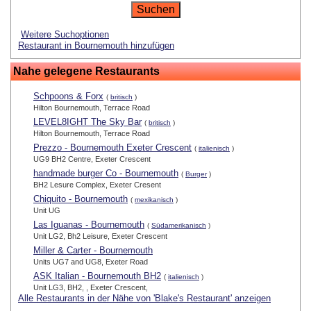
Weitere Suchoptionen
Restaurant in Bournemouth hinzufügen
Nahe gelegene Restaurants
Schpoons & Forx
(
britisch
)
Hilton Bournemouth, Terrace Road
LEVEL8IGHT The Sky Bar
(
britisch
)
Hilton Bournemouth, Terrace Road
Prezzo - Bournemouth Exeter Crescent
(
italienisch
)
UG9 BH2 Centre, Exeter Crescent
handmade burger Co - Bournemouth
(
Burger
)
BH2 Lesure Complex, Exeter Cresent
Chiquito - Bournemouth
(
mexikanisch
)
Unit UG
Las Iguanas - Bournemouth
(
Südamerikanisch
)
Unit LG2, Bh2 Leisure, Exeter Crescent
Miller & Carter - Bournemouth
Units UG7 and UG8, Exeter Road
ASK Italian - Bournemouth BH2
(
italienisch
)
Unit LG3, BH2, , Exeter Crescent,
Alle Restaurants in der Nähe von 'Blake's Restaurant' anzeigen