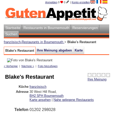
Anmelden
0
0
|
Konto erstellen
Startseite
Restaurants in Bournemouth
Reservierungen
Suchen
französisch-Restaurants in Bournemouth
>
Blake's Restaurant
Ihre Meinung abgeben
Karte
Blake's Restaurant
< Vorherige
|
Nächste >
|
Foto hinzufügen
Blake's Restaurant
Ihre Meinung
Küche
französisch
Adresse
30 West Hill Road
,
BH2 5PH
Bournemouth
Karte ansehen
|
Nahe gelegene Restaurants
Telefon
01202 298028