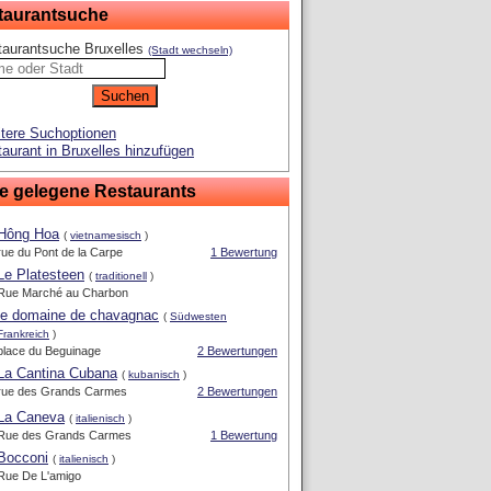
taurantsuche
taurantsuche Bruxelles
(Stadt wechseln)
tere Suchoptionen
aurant in Bruxelles hinzufügen
e gelegene Restaurants
Hông Hoa
(
vietnamesisch
)
rue du Pont de la Carpe
1 Bewertung
Le Platesteen
(
traditionell
)
Rue Marché au Charbon
le domaine de chavagnac
(
Südwesten
Frankreich
)
place du Beguinage
2 Bewertungen
La Cantina Cubana
(
kubanisch
)
rue des Grands Carmes
2 Bewertungen
La Caneva
(
italienisch
)
Rue des Grands Carmes
1 Bewertung
Bocconi
(
italienisch
)
Rue De L'amigo