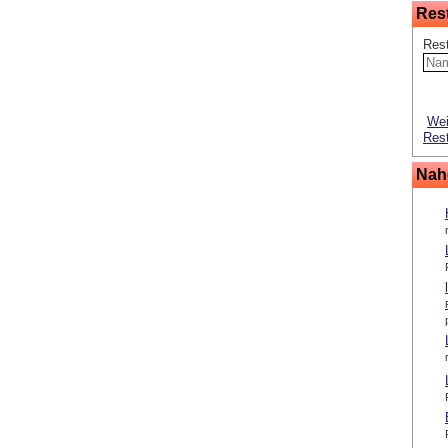
Res
Res
Wei
Rest
Nah