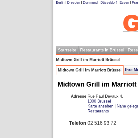
Berlin
|
Dresden
|
Dortmund
|
Düsseldorf
|
Essen
|
Fran
Startseite
Restaurants in Brüssel
Rese
Midtown Grill im Marriott Brüssel
Ihre M
Midtown Grill im Marriott Brüssel
Midtown Grill im Marriott
Adresse
Rue Paul Devaux 4
,
1000
Brüssel
Karte ansehen
|
Nahe geleg
Restaurants
Telefon
02 516 93 72