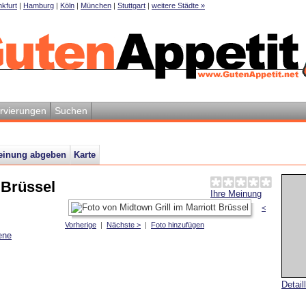
kfurt
|
Hamburg
|
Köln
|
München
|
Stuttgart
|
weitere Städte »
rvierungen
Suchen
einung abgeben
Karte
 Brüssel
Ihre Meinung
<
Vorherige
|
Nächste >
|
Foto hinzufügen
ene
Detail