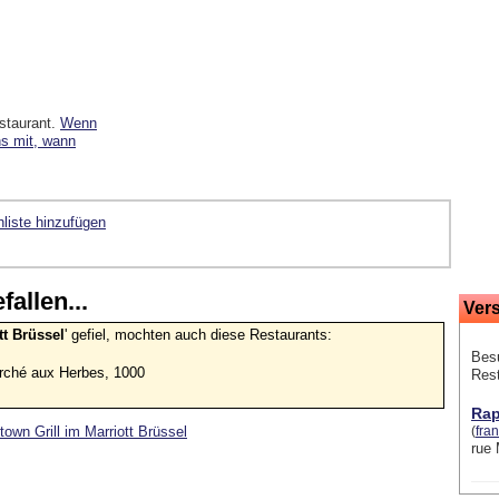
staurant.
Wenn
ns mit, wann
liste hinzufügen
allen...
Ver
tt Brüssel
' gefiel, mochten auch diese Restaurants:
Besu
rché aux Herbes, 1000
Res
Rap
own Grill im Marriott Brüssel
(
fra
rue