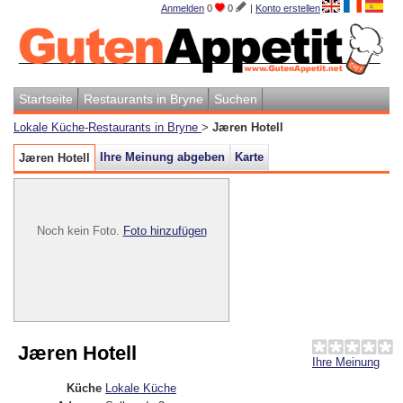
Anmelden
0
0
|
Konto erstellen
Startseite
Restaurants in Bryne
Suchen
Lokale Küche-Restaurants in Bryne
>
Jæren Hotell
Ihre Meinung abgeben
Karte
Jæren Hotell
Noch kein Foto.
Foto hinzufügen
Jæren Hotell
Ihre Meinung
Küche
Lokale Küche