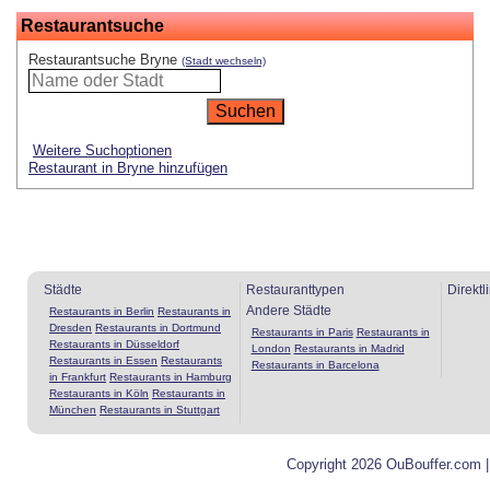
Restaurantsuche
Restaurantsuche Bryne
(Stadt wechseln)
Weitere Suchoptionen
Restaurant in Bryne hinzufügen
Städte
Restauranttypen
Direktl
Andere Städte
Restaurants in Berlin
Restaurants in
Dresden
Restaurants in Dortmund
Restaurants in Paris
Restaurants in
Restaurants in Düsseldorf
London
Restaurants in Madrid
Restaurants in Essen
Restaurants
Restaurants in Barcelona
in Frankfurt
Restaurants in Hamburg
Restaurants in Köln
Restaurants in
München
Restaurants in Stuttgart
Copyright 2026 OuBouffer.com 