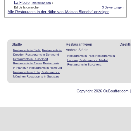
La Fibule
(
marokkanisch
)
Bd de la corniche
3 Bewertungen
Alle Restaurants in der Nähe von 'Maison Blanche' anzeigen
Städte
Restauranttypen
Direktl
Andere Städte
Restaurants in Berlin
Restaurants in
Dresden
Restaurants in Dortmund
Restaurants in Paris
Restaurants in
Restaurants in Düsseldorf
London
Restaurants in Madrid
Restaurants in Essen
Restaurants
Restaurants in Barcelona
in Frankfurt
Restaurants in Hamburg
Restaurants in Köln
Restaurants in
München
Restaurants in Stuttgart
Copyright 2026 OuBouffer.com 