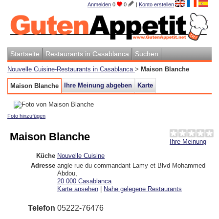
Anmelden
0
0
|
Konto erstellen
Startseite
Restaurants in Casablanca
Suchen
Nouvelle Cuisine-Restaurants in Casablanca
>
Maison Blanche
Ihre Meinung abgeben
Karte
Maison Blanche
Foto hinzufügen
Maison Blanche
Ihre Meinung
Küche
Nouvelle Cuisine
Adresse
angle rue du commandant Lamy et Blvd Mohammed
Abdou
,
20 000
Casablanca
Karte ansehen
|
Nahe gelegene Restaurants
Telefon
05222-76476