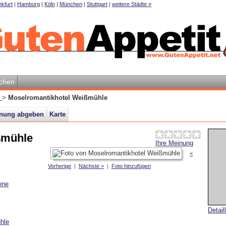
kfurt
|
Hamburg
|
Köln
|
München
|
Stuttgart
|
weitere Städte »
chen
m
>
Moselromantikhotel Weißmühle
inung abgeben
Karte
ßmühle
Ihre Meinung
<
Vorherige
|
Nächste >
|
Foto hinzufügen
ene
Detail
hle