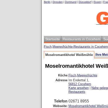
Berlin
|
Dresden
|
Dortmund
|
Düsseldorf
|
Essen
|
Fran
Startseite
Restaurants in Cocehem
Su
Fisch,Meeresfrüchte-Restaurants in Cocehe
Ihre Me
Moselromantikhotel Weißmühle
Moselromantikhotel Wei
Küche
Fisch,Meeresfrüchte
Adresse
Im Enderttal 1
,
56812
Cocehem
Karte ansehen
|
Nahe geleg
Restaurants
Telefon
02671 8955
Webseite:
Moselromantikhotel Weißmü