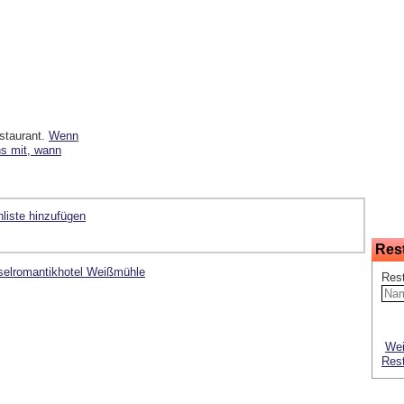
staurant.
Wenn
ns mit, wann
liste hinzufügen
Res
selromantikhotel Weißmühle
Res
Wei
Res