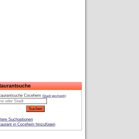
taurantsuche
taurantsuche Cocehem
(Stadt wechseln)
tere Suchoptionen
taurant in Cocehem hinzufügen