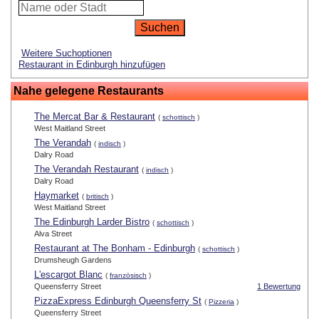
Weitere Suchoptionen
Restaurant in Edinburgh hinzufügen
Nahe gelegene Restaurants
The Mercat Bar & Restaurant
(
schottisch
)
West Maitland Street
The Verandah
(
indisch
)
Dalry Road
The Verandah Restaurant
(
indisch
)
Dalry Road
Haymarket
(
britisch
)
West Maitland Street
The Edinburgh Larder Bistro
(
schottisch
)
Alva Street
Restaurant at The Bonham - Edinburgh
(
schottisch
)
Drumsheugh Gardens
L'escargot Blanc
(
französisch
)
Queensferry Street
1 Bewertung
PizzaExpress Edinburgh Queensferry St
(
Pizzeria
)
Queensferry Street