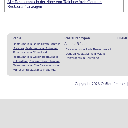
Alle Restaurants in der Nähe von 'Rainbow Arch Gourmet
Restaurant' anzeigen
Städte
Restauranttypen
Direktl
Andere Städte
Restaurants in Berlin
Restaurants in
Dresden
Restaurants in Dortmund
Restaurants in Paris
Restaurants in
Restaurants in Düsseldorf
London
Restaurants in Madrid
Restaurants in Essen
Restaurants
Restaurants in Barcelona
in Frankfurt
Restaurants in Hamburg
Restaurants in Köln
Restaurants in
München
Restaurants in Stuttgart
Copyright 2026 OuBouffer.com 