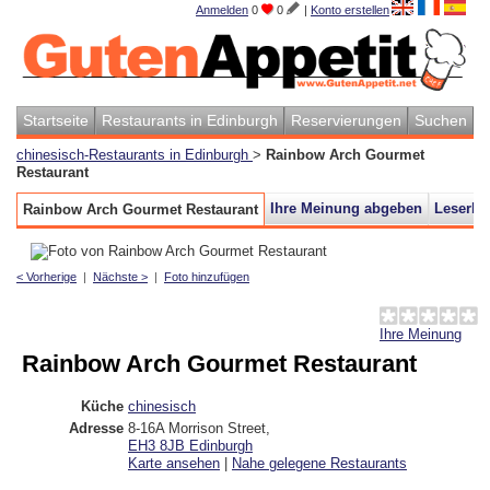
Anmelden
0
0
|
Konto erstellen
Startseite
Restaurants in Edinburgh
Reservierungen
Suchen
chinesisch-Restaurants in Edinburgh
>
Rainbow Arch Gourmet
Restaurant
Ihre Meinung abgeben
Leserbe
Rainbow Arch Gourmet Restaurant
< Vorherige
|
Nächste >
|
Foto hinzufügen
Ihre Meinung
Rainbow Arch Gourmet Restaurant
Küche
chinesisch
Adresse
8-16A Morrison Street
,
EH3 8JB
Edinburgh
Karte ansehen
|
Nahe gelegene Restaurants