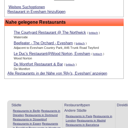
Weitere Suchoptionen
Restaurant in Evesham hinzufügen
Nahe gelegene Restaurants
The Courtyard Restaurant @ The Northwick
(
britisch
)
Waterside
Beefeater - The Orchard - Evesham
(
britisch
)
Adjacent to Evesham Country Park, A46 Trunk Road Twyford
Le Duc's Restaurant@Wood Norton, Evesham
(
britisch
)
Wood Norton
De Montfort Restaurant & Bar
(
britisch
)
De Montfort
Alle Restaurants in der Nähe von 'Rily's, Evesham' anzeigen
Städte
Restauranttypen
Direktl
Andere Städte
Restaurants in Berlin
Restaurants in
Dresden
Restaurants in Dortmund
Restaurants in Paris
Restaurants in
Restaurants in Düsseldorf
London
Restaurants in Madrid
Restaurants in Essen
Restaurants
Restaurants in Barcelona
in Frankfurt
Restaurants in Hamburg