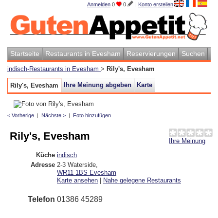
Anmelden
0
0
|
Konto erstellen
Startseite
Restaurants in Evesham
Reservierungen
Suchen
indisch-Restaurants in Evesham
>
Rily's, Evesham
Ihre Meinung abgeben
Karte
Rily's, Evesham
< Vorherige
|
Nächste >
|
Foto hinzufügen
Rily's, Evesham
Ihre Meinung
Küche
indisch
Adresse
2-3 Waterside
,
WR11 1BS
Evesham
Karte ansehen
|
Nahe gelegene Restaurants
Telefon
01386 45289