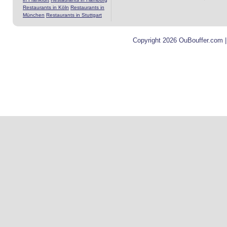
Restaurants in Köln
Restaurants in
München
Restaurants in Stuttgart
Copyright 2026 OuBouffer.com 