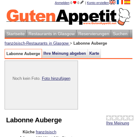
Anmelden
0
0
|
Konto erstellen
Startseite
Restaurants in Glasgow
Reservierungen
Suchen
französisch-Restaurants in Glasgow
>
Labonne Auberge
Ihre Meinung abgeben
Karte
Labonne Auberge
Noch kein Foto.
Foto hinzufügen
Labonne Auberge
Ihre Meinung
Küche
französisch