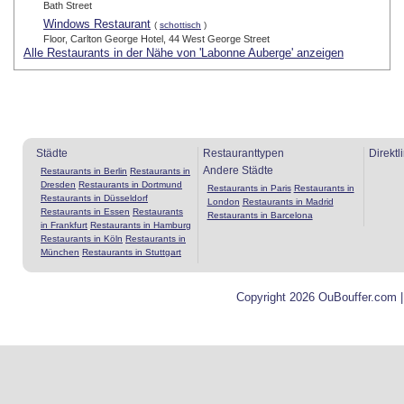
Bath Street
Windows Restaurant
(
schottisch
)
Floor, Carlton George Hotel, 44 West George Street
Alle Restaurants in der Nähe von 'Labonne Auberge' anzeigen
Städte
Restauranttypen
Direktl
Andere Städte
Restaurants in Berlin
Restaurants in
Dresden
Restaurants in Dortmund
Restaurants in Paris
Restaurants in
Restaurants in Düsseldorf
London
Restaurants in Madrid
Restaurants in Essen
Restaurants
Restaurants in Barcelona
in Frankfurt
Restaurants in Hamburg
Restaurants in Köln
Restaurants in
München
Restaurants in Stuttgart
Copyright 2026 OuBouffer.com 