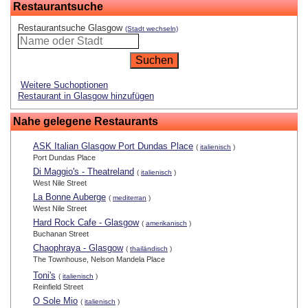
Restaurantsuche
Restaurantsuche Glasgow
(Stadt wechseln)
Weitere Suchoptionen
Restaurant in Glasgow hinzufügen
Nahe gelegene Restaurants
ASK Italian Glasgow Port Dundas Place
(
italienisch
)
Port Dundas Place
Di Maggio's - Theatreland
(
italienisch
)
West Nile Street
La Bonne Auberge
(
mediterran
)
West Nile Street
Hard Rock Cafe - Glasgow
(
amerikanisch
)
Buchanan Street
Chaophraya - Glasgow
(
thailändisch
)
The Townhouse, Nelson Mandela Place
Toni's
(
italienisch
)
Reinfield Street
O Sole Mio
(
italienisch
)