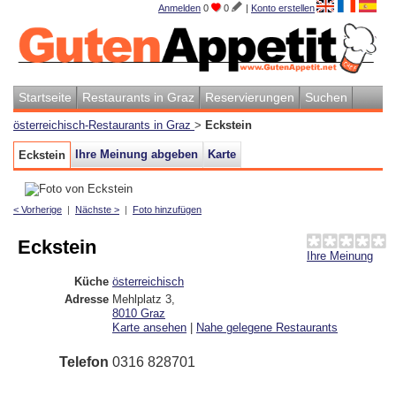
Anmelden
0
0
|
Konto erstellen
Startseite
Restaurants in Graz
Reservierungen
Suchen
österreichisch-Restaurants in Graz
>
Eckstein
Ihre Meinung abgeben
Karte
Eckstein
< Vorherige
|
Nächste >
|
Foto hinzufügen
Eckstein
Ihre Meinung
Küche
österreichisch
Adresse
Mehlplatz 3
,
8010
Graz
Karte ansehen
|
Nahe gelegene Restaurants
Telefon
0316 828701