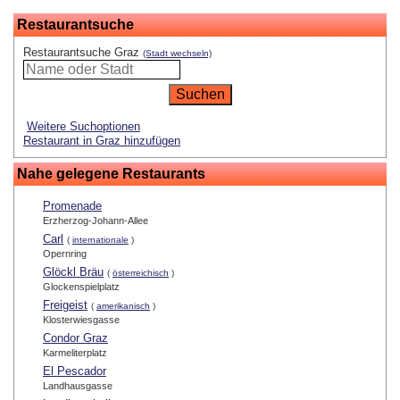
Restaurantsuche
Restaurantsuche Graz
(Stadt wechseln)
Weitere Suchoptionen
Restaurant in Graz hinzufügen
Nahe gelegene Restaurants
Promenade
Erzherzog-Johann-Allee
Carl
(
internationale
)
Opernring
Glöckl Bräu
(
österreichisch
)
Glockenspielplatz
Freigeist
(
amerikanisch
)
Klosterwiesgasse
Condor Graz
Karmeliterplatz
El Pescador
Landhausgasse