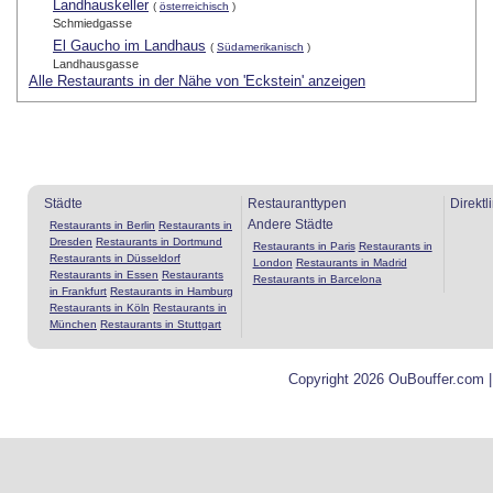
Landhauskeller
(
österreichisch
)
Schmiedgasse
El Gaucho im Landhaus
(
Südamerikanisch
)
Landhausgasse
Alle Restaurants in der Nähe von 'Eckstein' anzeigen
Städte
Restauranttypen
Direktl
Andere Städte
Restaurants in Berlin
Restaurants in
Dresden
Restaurants in Dortmund
Restaurants in Paris
Restaurants in
Restaurants in Düsseldorf
London
Restaurants in Madrid
Restaurants in Essen
Restaurants
Restaurants in Barcelona
in Frankfurt
Restaurants in Hamburg
Restaurants in Köln
Restaurants in
München
Restaurants in Stuttgart
Copyright 2026 OuBouffer.com 