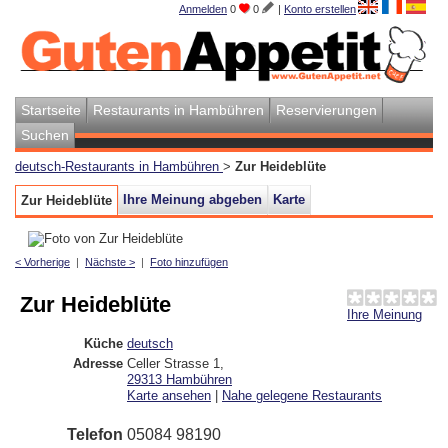
Anmelden
0
0
|
Konto erstellen
Startseite
Restaurants in Hambühren
Reservierungen
Suchen
deutsch-Restaurants in Hambühren
>
Zur Heideblüte
Ihre Meinung abgeben
Karte
Zur Heideblüte
< Vorherige
|
Nächste >
|
Foto hinzufügen
Zur Heideblüte
Ihre Meinung
Küche
deutsch
Adresse
Celler Strasse 1
,
29313
Hambühren
Karte ansehen
|
Nahe gelegene Restaurants
Telefon
05084 98190