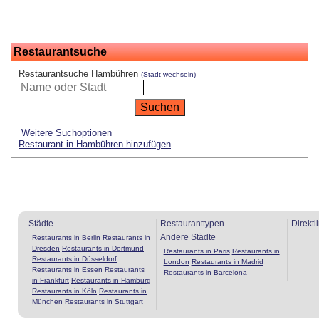
Restaurantsuche
Restaurantsuche Hambühren
(Stadt wechseln)
Weitere Suchoptionen
Restaurant in Hambühren hinzufügen
Städte
Restauranttypen
Direktl
Andere Städte
Restaurants in Berlin
Restaurants in
Dresden
Restaurants in Dortmund
Restaurants in Paris
Restaurants in
Restaurants in Düsseldorf
London
Restaurants in Madrid
Restaurants in Essen
Restaurants
Restaurants in Barcelona
in Frankfurt
Restaurants in Hamburg
Restaurants in Köln
Restaurants in
München
Restaurants in Stuttgart