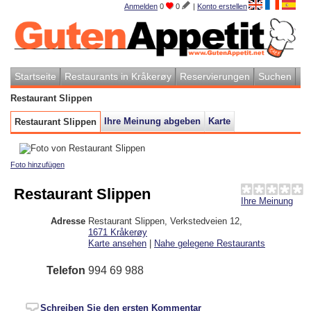
Anmelden
0
0
|
Konto erstellen
Startseite
Restaurants in Kråkerøy
Reservierungen
Suchen
Restaurant Slippen
Ihre Meinung abgeben
Karte
Restaurant Slippen
Foto hinzufügen
Restaurant Slippen
Ihre Meinung
Adresse
Restaurant Slippen, Verkstedveien 12
,
1671
Kråkerøy
Karte ansehen
|
Nahe gelegene Restaurants
Telefon
994 69 988
Schreiben Sie den ersten Kommentar