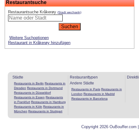
Restaurantsuche
Restaurantsuche Kråkerøy
(Stadt wechseln)
Weitere Suchoptionen
Restaurant in Kråkerøy hinzufügen
Städte
Restauranttypen
Direktl
Andere Städte
Restaurants in Berlin
Restaurants in
Dresden
Restaurants in Dortmund
Restaurants in Paris
Restaurants in
Restaurants in Düsseldorf
London
Restaurants in Madrid
Restaurants in Essen
Restaurants
Restaurants in Barcelona
in Frankfurt
Restaurants in Hamburg
Restaurants in Köln
Restaurants in
München
Restaurants in Stuttgart
Copyright 2026 OuBouffer.com 