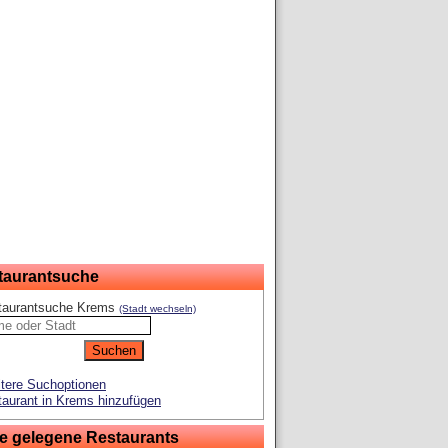
taurantsuche
taurantsuche Krems
(Stadt wechseln)
tere Suchoptionen
aurant in Krems hinzufügen
e gelegene Restaurants