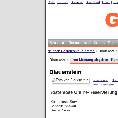
Berlin
|
Dresden
|
Dortmund
|
Düsseldorf
|
Essen
|
Fran
Startseite
Restaurants in Krems
Reser
deutsch-Restaurants in Krems
>
Blauenstein
Ihre Meinung abgeben
Kart
Blauenstein
Blauenstein
< Vorherige
|
Näch
Foto hinzufügen
Kostenlose Online-Reservierung
Kostenloser Service
Schnelle Antwort
Beste Preise