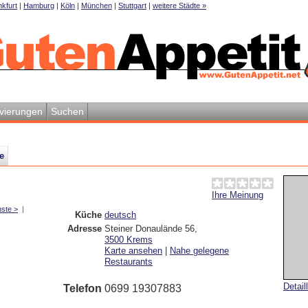
kfurt
|
Hamburg
|
Köln
|
München
|
Stuttgart
|
weitere Städte »
vierungen
Suchen
e
Ihre Meinung
ste >
|
Küche
deutsch
Adresse
Steiner Donaulände 56
,
3500
Krems
Karte ansehen
|
Nahe gelegene
Restaurants
Detail
Telefon
0699 19307883