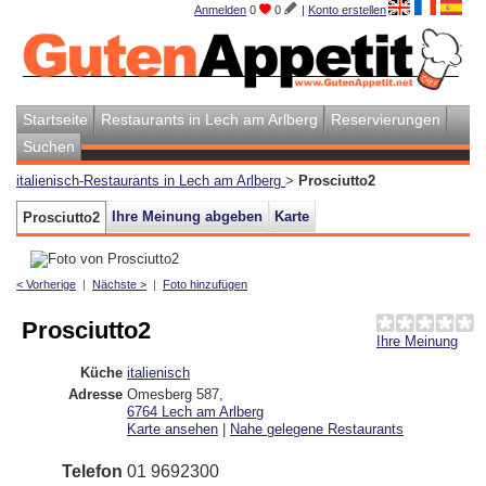
Anmelden
0
0
|
Konto erstellen
Startseite
Restaurants in Lech am Arlberg
Reservierungen
Suchen
italienisch-Restaurants in Lech am Arlberg
>
Prosciutto2
Ihre Meinung abgeben
Karte
Prosciutto2
< Vorherige
|
Nächste >
|
Foto hinzufügen
Prosciutto2
Ihre Meinung
Küche
italienisch
Adresse
Omesberg 587
,
6764
Lech am Arlberg
Karte ansehen
|
Nahe gelegene Restaurants
Telefon
01 9692300