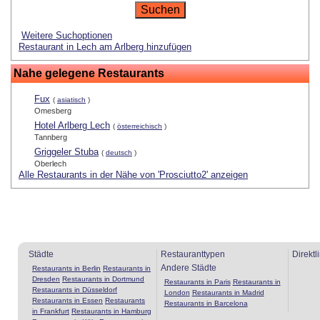
Weitere Suchoptionen
Restaurant in Lech am Arlberg hinzufügen
Nahe gelegene Restaurants
Fux
(
asiatisch
)
Omesberg
Hotel Arlberg Lech
(
österreichisch
)
Tannberg
Griggeler Stuba
(
deutsch
)
Oberlech
Alle Restaurants in der Nähe von 'Prosciutto2' anzeigen
Städte
Restauranttypen
Direktl
Andere Städte
Restaurants in Berlin
Restaurants in
Dresden
Restaurants in Dortmund
Restaurants in Paris
Restaurants in
Restaurants in Düsseldorf
London
Restaurants in Madrid
Restaurants in Essen
Restaurants
Restaurants in Barcelona
in Frankfurt
Restaurants in Hamburg