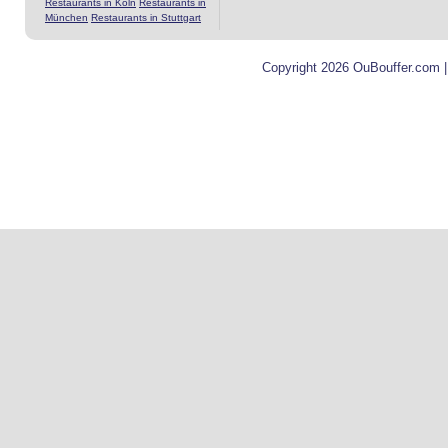
Restaurants in Köln
Restaurants in
München
Restaurants in Stuttgart
Copyright 2026 OuBouffer.com 