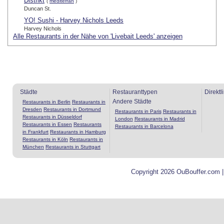
Distrikt
(
mediterran
)
Duncan St.
YO! Sushi - Harvey Nichols Leeds
Harvey Nichols
Alle Restaurants in der Nähe von 'Livebait Leeds' anzeigen
Städte
Restauranttypen
Direktl
Andere Städte
Restaurants in Berlin
Restaurants in
Dresden
Restaurants in Dortmund
Restaurants in Paris
Restaurants in
Restaurants in Düsseldorf
London
Restaurants in Madrid
Restaurants in Essen
Restaurants
Restaurants in Barcelona
in Frankfurt
Restaurants in Hamburg
Restaurants in Köln
Restaurants in
München
Restaurants in Stuttgart
Copyright 2026 OuBouffer.com 