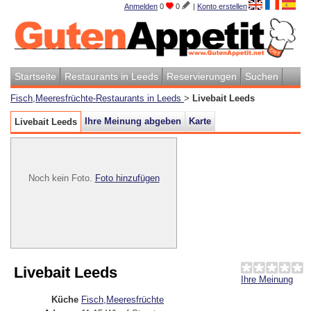
Anmelden
0
0
|
Konto erstellen
Startseite
Restaurants in Leeds
Reservierungen
Suchen
Fisch,Meeresfrüchte-Restaurants in Leeds
>
Livebait Leeds
Ihre Meinung abgeben
Karte
Livebait Leeds
Noch kein Foto.
Foto hinzufügen
Livebait Leeds
Ihre Meinung
Küche
Fisch,Meeresfrüchte