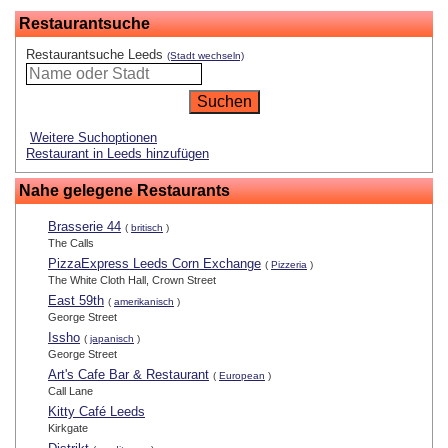
Restaurantsuche
Restaurantsuche Leeds
(Stadt wechseln)
Weitere Suchoptionen
Restaurant in Leeds hinzufügen
Nahe gelegene Restaurants
Brasserie 44
(
britisch
)
The Calls
PizzaExpress Leeds Corn Exchange
(
Pizzeria
)
The White Cloth Hall, Crown Street
East 59th
(
amerikanisch
)
George Street
Issho
(
japanisch
)
George Street
Art's Cafe Bar & Restaurant
(
European
)
Call Lane
Kitty Café Leeds
Kirkgate