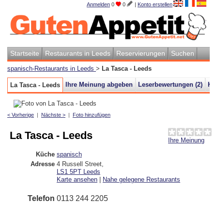
Anmelden
0
0
|
Konto erstellen
Startseite
Restaurants in Leeds
Reservierungen
Suchen
spanisch-Restaurants in Leeds
>
La Tasca - Leeds
Ihre Meinung abgeben
Leserbewertungen (
2
)
Ka
La Tasca - Leeds
< Vorherige
|
Nächste >
|
Foto hinzufügen
La Tasca - Leeds
Ihre Meinung
Küche
spanisch
Adresse
4 Russell Street
,
LS1 5PT
Leeds
Karte ansehen
|
Nahe gelegene Restaurants
Telefon
0113 244 2205