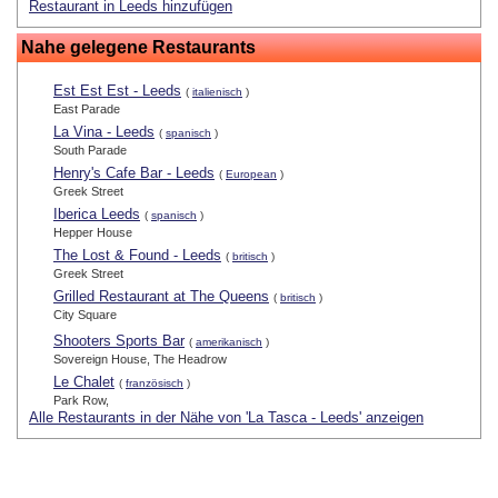
Restaurant in Leeds hinzufügen
Nahe gelegene Restaurants
Est Est Est - Leeds
(
italienisch
)
East Parade
La Vina - Leeds
(
spanisch
)
South Parade
Henry's Cafe Bar - Leeds
(
European
)
Greek Street
Iberica Leeds
(
spanisch
)
Hepper House
The Lost & Found - Leeds
(
britisch
)
Greek Street
Grilled Restaurant at The Queens
(
britisch
)
City Square
Shooters Sports Bar
(
amerikanisch
)
Sovereign House, The Headrow
Le Chalet
(
französisch
)
Park Row,
Alle Restaurants in der Nähe von 'La Tasca - Leeds' anzeigen