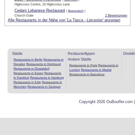
Highcross Centre, 10 Highcross Lane
Cedars Lebanese Restaurant
(
libanesisch
)
Church Gate
2 Bewertungen
Alle Restaurants in der Nähe von 'La Tasca - Leicester' anzeigen
Städte
Restauranttypen
Direktl
Andere Städte
Restaurants in Berlin
Restaurants in
Dresden
Restaurants in Dortmund
Restaurants in Paris
Restaurants in
Restaurants in Düsseldorf
London
Restaurants in Madrid
Restaurants in Essen
Restaurants
Restaurants in Barcelona
in Frankfurt
Restaurants in Hamburg
Restaurants in Köln
Restaurants in
München
Restaurants in Stuttgart
Copyright 2026 OuBouffer.com 