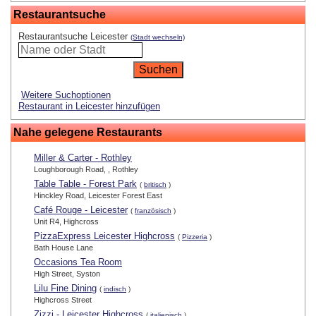
Restaurantsuche
Restaurantsuche Leicester
(Stadt wechseln)
Weitere Suchoptionen
Restaurant in Leicester hinzufügen
Nahe gelegene Restaurants
Miller & Carter - Rothley
Loughborough Road, , Rothley
Table Table - Forest Park
(
britisch
)
Hinckley Road, Leicester Forest East
Café Rouge - Leicester
(
französisch
)
Unit R4, Highcross
PizzaExpress Leicester Highcross
(
Pizzeria
)
Bath House Lane
Occasions Tea Room
High Street, Syston
Lilu Fine Dining
(
indisch
)
Highcross Street
Zizzi - Leicester Highcross
(
italienisch
)