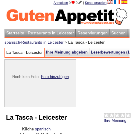
Anmelden
0
0
|
Konto erstellen
Startseite
Restaurants in Leicester
Reservierungen
Suchen
spanisch-Restaurants in Leicester
>
La Tasca - Leicester
Ihre Meinung abgeben
Leserbewertungen (
1
)
La Tasca - Leicester
Noch kein Foto.
Foto hinzufügen
La Tasca - Leicester
Ihre Meinung
Küche
spanisch