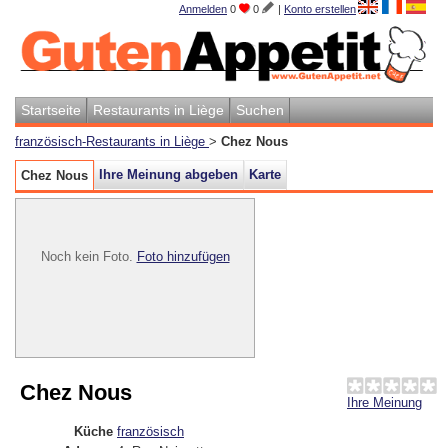
Anmelden
0
0
|
Konto erstellen
Startseite
Restaurants in Liège
Suchen
französisch-Restaurants in Liège
>
Chez Nous
Ihre Meinung abgeben
Karte
Chez Nous
Noch kein Foto.
Foto hinzufügen
Chez Nous
Ihre Meinung
Küche
französisch