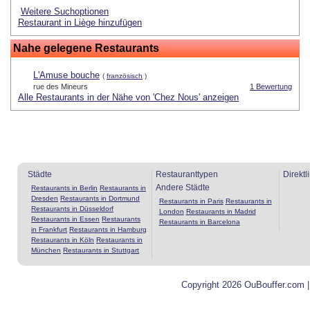
Weitere Suchoptionen
Restaurant in Liège hinzufügen
Nahe gelegene Restaurants
L'Amuse bouche
(
französisch
)
rue des Mineurs
1 Bewertung
Alle Restaurants in der Nähe von 'Chez Nous' anzeigen
Städte
Restauranttypen
Direktl
Andere Städte
Restaurants in Berlin
Restaurants in
Dresden
Restaurants in Dortmund
Restaurants in Paris
Restaurants in
Restaurants in Düsseldorf
London
Restaurants in Madrid
Restaurants in Essen
Restaurants
Restaurants in Barcelona
in Frankfurt
Restaurants in Hamburg
Restaurants in Köln
Restaurants in
München
Restaurants in Stuttgart
Copyright 2026 OuBouffer.com 