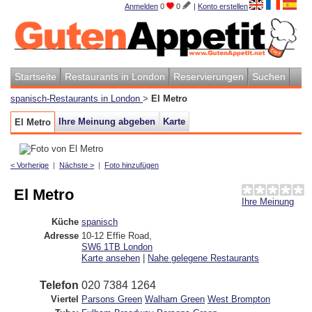
Anmelden
0
0
|
Konto erstellen
Startseite
Restaurants in London
Reservierungen
Suchen
spanisch-Restaurants in London
>
El Metro
Ihre Meinung abgeben
Karte
El Metro
< Vorherige
|
Nächste >
|
Foto hinzufügen
El Metro
Ihre Meinung
Küche
spanisch
Adresse
10-12 Effie Road
,
SW6 1TB
London
Karte ansehen
|
Nahe gelegene Restaurants
Telefon
020 7384 1264
Viertel
Parsons Green
Walham Green
West Brompton