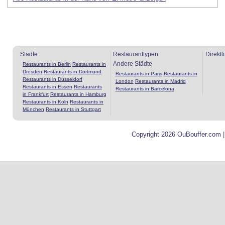
Städte
Restauranttypen
Direktl
Andere Städte
Restaurants in Berlin
Restaurants in
Dresden
Restaurants in Dortmund
Restaurants in Paris
Restaurants in
Restaurants in Düsseldorf
London
Restaurants in Madrid
Restaurants in Essen
Restaurants
Restaurants in Barcelona
in Frankfurt
Restaurants in Hamburg
Restaurants in Köln
Restaurants in
München
Restaurants in Stuttgart
Copyright 2026 OuBouffer.com 