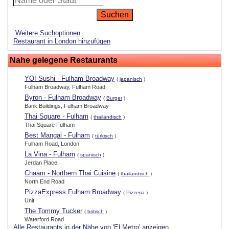
Weitere Suchoptionen
Restaurant in London hinzufügen
Nahe gelegene Restaurants
YO! Sushi - Fulham Broadway
(
japanisch
)
Fulham Broadway, Fulham Road
Byron - Fulham Broadway
(
Burger
)
Bank Buildings, Fulham Broadway
Thai Square - Fulham
(
thailändisch
)
Thai Square Fulham
Best Mangal - Fulham
(
türkisch
)
Fulham Road, London
La Vina - Fulham
(
spanisch
)
Jerdan Place
Chaam - Northern Thai Cuisine
(
thailändisch
)
North End Road
PizzaExpress Fulham Broadway
(
Pizzeria
)
Unit
The Tommy Tucker
(
britisch
)
Waterford Road
Alle Restaurants in der Nähe von 'El Metro' anzeigen