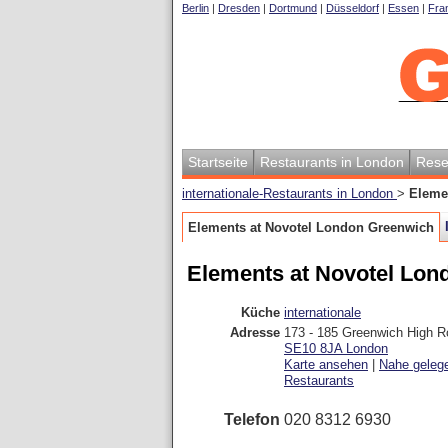
Berlin
|
Dresden
|
Dortmund
|
Düsseldorf
|
Essen
|
Fran
Startseite
Restaurants in London
Rese
internationale-Restaurants in London
>
Eleme
Elements at Novotel London Greenwich
Elements at Novotel Lon
Küche
internationale
Adresse
173 - 185 Greenwich High 
SE10 8JA
London
Karte ansehen
|
Nahe geleg
Restaurants
Telefon
020 8312 6930