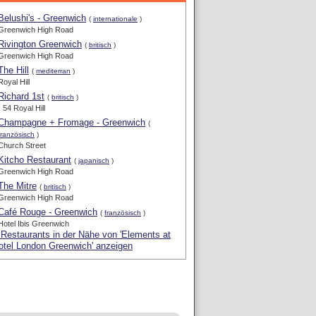
Belushi's - Greenwich
(
internationale
)
Greenwich High Road
Rivington Greenwich
(
britisch
)
Greenwich High Road
The Hill
(
mediterran
)
Royal Hill
Richard 1st
(
britisch
)
- 54 Royal Hill
Champagne + Fromage - Greenwich
(
französisch
)
Church Street
Kitcho Restaurant
(
japanisch
)
Greenwich High Road
The Mitre
(
britisch
)
Greenwich High Road
Café Rouge - Greenwich
(
französisch
)
Hotel Ibis Greenwich
 Restaurants in der Nähe von 'Elements at
otel London Greenwich' anzeigen