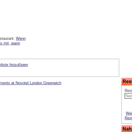
staurant.
Wenn
ns mit, wann
liste hinzufügen
Res
ements at Novotel London Greenwich
Res
Wei
Rest
Nah