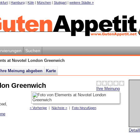
kfurt
|
Hamburg
|
Köln
|
München
|
Stuttgart
|
weitere Städte »
rvierungen
Suchen
nts at Novotel London Greenwich
Ihre Meinung abgeben
Karte
don Greenwich
Ihre Meinung
Road
,
< Vorherige
|
Nächste >
|
Foto hinzufügen
ene
Detail