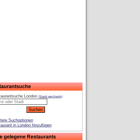
taurantsuche
taurantsuche London
(Stadt wechseln)
tere Suchoptionen
aurant in London hinzufügen
e gelegene Restaurants