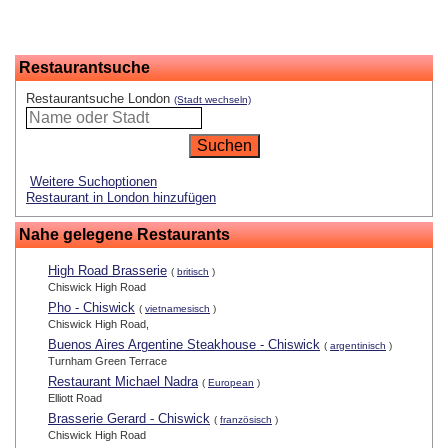
Restaurantsuche
Restaurantsuche London
(Stadt wechseln)
Weitere Suchoptionen
Restaurant in London hinzufügen
Nahe gelegene Restaurants
High Road Brasserie
(
britisch
)
Chiswick High Road
Pho - Chiswick
(
vietnamesisch
)
Chiswick High Road,
Buenos Aires Argentine Steakhouse - Chiswick
(
argentinisch
)
Turnham Green Terrace
Restaurant Michael Nadra
(
European
)
Elliott Road
Brasserie Gerard - Chiswick
(
französisch
)
Chiswick High Road