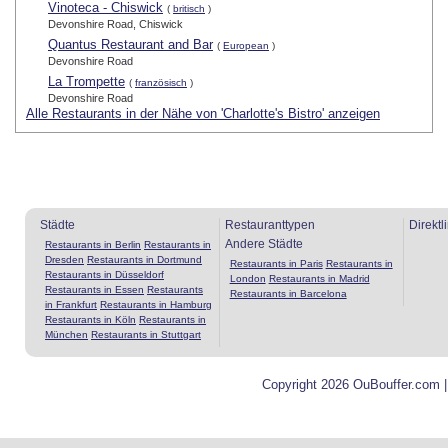
Vinoteca - Chiswick
(
britisch
)
Devonshire Road, Chiswick
Quantus Restaurant and Bar
(
European
)
Devonshire Road
La Trompette
(
französisch
)
Devonshire Road
Alle Restaurants in der Nähe von 'Charlotte's Bistro' anzeigen
Städte
Restauranttypen
Direktl
Andere Städte
Restaurants in Berlin
Restaurants in
Dresden
Restaurants in Dortmund
Restaurants in Paris
Restaurants in
Restaurants in Düsseldorf
London
Restaurants in Madrid
Restaurants in Essen
Restaurants
Restaurants in Barcelona
in Frankfurt
Restaurants in Hamburg
Restaurants in Köln
Restaurants in
München
Restaurants in Stuttgart
Copyright 2026 OuBouffer.com 