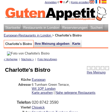
Anmelden
0
0
|
Konto erstellen
Startseite
Restaurants in London
Reservierungen
Suchen
European-Restaurants in London
>
Charlotte's Bistro
Ihre Meinung abgeben
Karte
Charlotte's Bistro
< Vorherige
|
Nächste >
|
Foto hinzufügen
Charlotte's Bistro
Ihre Meinung
Küche
European
Adresse
6 Turnham Green Terrace
,
W4 1QP
London
Karte ansehen
|
Nahe gelegene Restaurants
Telefon
020 8742 3590
Viertel
Chiswick