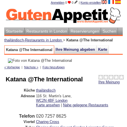
Anmelden
0
0
|
Konto erstellen
Startseite
Restaurants in London
Reservierungen
Suchen
thailändisch-Restaurants in London
>
Katana @The International
Ihre Meinung abgeben
Karte
Katana @The International
< Vorherige
|
Nächste >
|
Foto hinzufügen
Katana @The International
Ihre Meinung
Küche
thailändisch
Adresse
116 St. Martin's Lane
,
WC2N 4BF
London
Karte ansehen
|
Nahe gelegene Restaurants
Telefon
020 7257 8625
Viertel
Charing Cross