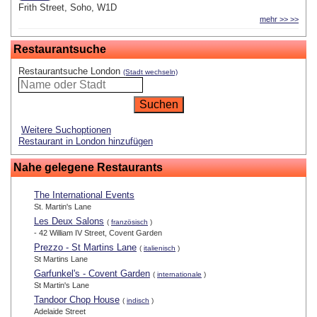
Frith Street, Soho, W1D
mehr >> >>
Restaurantsuche
Restaurantsuche London
(Stadt wechseln)
Weitere Suchoptionen
Restaurant in London hinzufügen
Nahe gelegene Restaurants
The International Events
St. Martin's Lane
Les Deux Salons
(
französisch
)
- 42 William IV Street, Covent Garden
Prezzo - St Martins Lane
(
italienisch
)
St Martins Lane
Garfunkel's - Covent Garden
(
internationale
)
St Martin's Lane
Tandoor Chop House
(
indisch
)
Adelaide Street