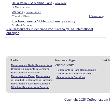
Bella Italia - St Martins Lane
(
italienisch
)
St Martins Lane
Wahaca
(
mexikanisch
)
Chandos Place
1 Bewertung
The Real Greek - St Martins Lane
(
griechisch
)
St. Martin’s Lane
Alle Restaurants in der Nähe von 'Katana @The International'
anzeigen
Städte
Restauranttypen
Direktl
Andere Städte
Restaurants in Berlin
Restaurants in
Dresden
Restaurants in Dortmund
Restaurants in Paris
Restaurants in
Restaurants in Düsseldorf
London
Restaurants in Madrid
Restaurants in Essen
Restaurants
Restaurants in Barcelona
in Frankfurt
Restaurants in Hamburg
Restaurants in Köln
Restaurants in
München
Restaurants in Stuttgart
Copyright 2026 OuBouffer.com 