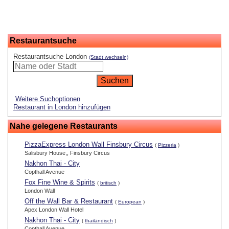
Restaurantsuche
Restaurantsuche London
(Stadt wechseln)
Weitere Suchoptionen
Restaurant in London hinzufügen
Nahe gelegene Restaurants
PizzaExpress London Wall Finsbury Circus
(
Pizzeria
)
Salisbury House,, Finsbury Circus
Nakhon Thai - City
Copthall Avenue
Fox Fine Wine & Spirits
(
britisch
)
London Wall
Off the Wall Bar & Restaurant
(
European
)
Apex London Wall Hotel
Nakhon Thai - City
(
thailändisch
)
Copthall Avenue