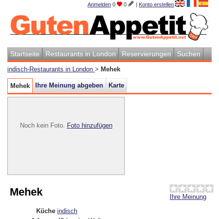
Anmelden
0
0
|
Konto erstellen
Startseite
Restaurants in London
Reservierungen
Suchen
indisch-Restaurants in London
>
Mehek
Ihre Meinung abgeben
Karte
Mehek
Noch kein Foto.
Foto hinzufügen
Mehek
Ihre Meinung
Küche
indisch