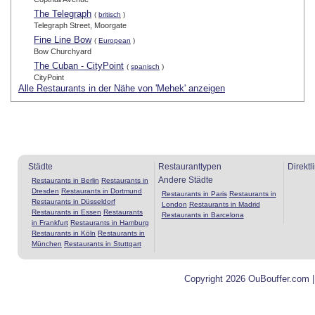
The Telegraph
(
britisch
)
Telegraph Street, Moorgate
Fine Line Bow
(
European
)
Bow Churchyard
The Cuban - CityPoint
(
spanisch
)
CityPoint
Alle Restaurants in der Nähe von 'Mehek' anzeigen
Städte
Restauranttypen
Direktl
Andere Städte
Restaurants in Berlin
Restaurants in
Dresden
Restaurants in Dortmund
Restaurants in Paris
Restaurants in
Restaurants in Düsseldorf
London
Restaurants in Madrid
Restaurants in Essen
Restaurants
Restaurants in Barcelona
in Frankfurt
Restaurants in Hamburg
Restaurants in Köln
Restaurants in
München
Restaurants in Stuttgart
Copyright 2026 OuBouffer.com 