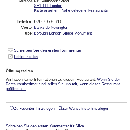
Adresse
6-8 Southwark Street
,
SE1 1TL
London
Karte ansehen
|
Nahe gelegene Restaurants
Telefon
020 7378 6161
Viertel
Bankside
Newington
Tube:
Borough
London Bridge
Monument
Schreiben Sie den ersten Kommentar
Fehler melden
Öffnungszeiten
Wir haben keine Informationen zu diesem Restaurant.
Wenn Sie der
Restaurantbesitzer sind, teilen Sie uns mit, wann dieses Restaurant
geöffnet ist.
Zu Favoriten hinzufügen
Zur Wunschliste hinzufügen
Schreiben Sie den ersten Kommentar für Silka