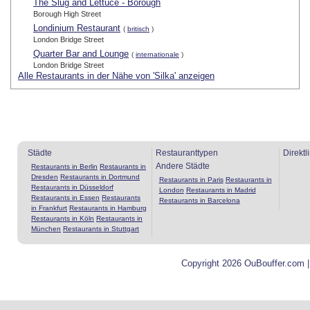
The Slug and Lettuce - Borough
Borough High Street
Londinium Restaurant
(
britisch
)
London Bridge Street
Quarter Bar and Lounge
(
internationale
)
London Bridge Street
Alle Restaurants in der Nähe von 'Silka' anzeigen
Städte
Restauranttypen
Direktl
Andere Städte
Restaurants in Berlin
Restaurants in
Dresden
Restaurants in Dortmund
Restaurants in Paris
Restaurants in
Restaurants in Düsseldorf
London
Restaurants in Madrid
Restaurants in Essen
Restaurants
Restaurants in Barcelona
in Frankfurt
Restaurants in Hamburg
Restaurants in Köln
Restaurants in
München
Restaurants in Stuttgart
Copyright 2026 OuBouffer.com 