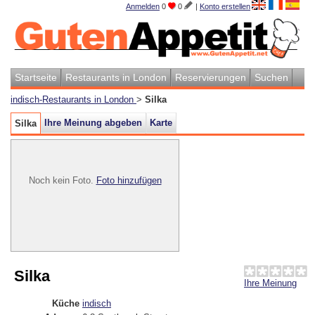
Anmelden
0
0
|
Konto erstellen
Startseite
Restaurants in London
Reservierungen
Suchen
indisch-Restaurants in London
>
Silka
Ihre Meinung abgeben
Karte
Silka
Noch kein Foto.
Foto hinzufügen
Silka
Ihre Meinung
Küche
indisch