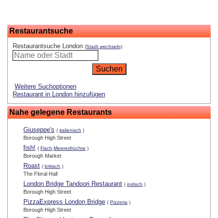
Restaurantsuche
Restaurantsuche London
(Stadt wechseln)
Weitere Suchoptionen
Restaurant in London hinzufügen
Nahe gelegene Restaurants
Giuseppe's
(
italienisch
)
Borough High Street
fish!
(
Fisch,Meeresfrüchte
)
Borough Market
Roast
(
britisch
)
The Floral Hall
London Bridge Tandoori Restaurant
(
indisch
)
Borough High Street
PizzaExpress London Bridge
(
Pizzeria
)
Borough High Street