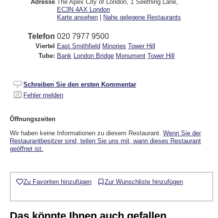
Adresse
The Apex City of London, 1 Seething Lane
,
EC3N 4AX
London
Karte ansehen
|
Nahe gelegene Restaurants
Telefon
020 7977 9500
Viertel
East Smithfield
Minories
Tower Hill
Tube:
Bank
London Bridge
Monument
Tower Hill
Schreiben Sie den ersten Kommentar
Fehler melden
Öffnungszeiten
Wir haben keine Informationen zu diesem Restaurant.
Wenn Sie der
Restaurantbesitzer sind, teilen Sie uns mit, wann dieses Restaurant
geöffnet ist.
Zu Favoriten hinzufügen
Zur Wunschliste hinzufügen
Das könnte Ihnen auch gefallen...