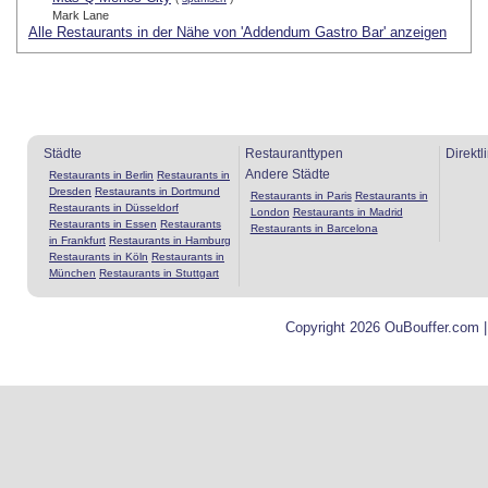
Mark Lane
Alle Restaurants in der Nähe von 'Addendum Gastro Bar' anzeigen
Städte
Restauranttypen
Direktl
Andere Städte
Restaurants in Berlin
Restaurants in
Dresden
Restaurants in Dortmund
Restaurants in Paris
Restaurants in
Restaurants in Düsseldorf
London
Restaurants in Madrid
Restaurants in Essen
Restaurants
Restaurants in Barcelona
in Frankfurt
Restaurants in Hamburg
Restaurants in Köln
Restaurants in
München
Restaurants in Stuttgart
Copyright 2026 OuBouffer.com 