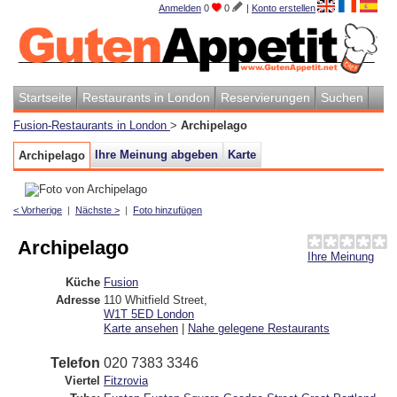
Anmelden
0
0
|
Konto erstellen
Startseite
Restaurants in London
Reservierungen
Suchen
Fusion-Restaurants in London
>
Archipelago
Ihre Meinung abgeben
Karte
Archipelago
< Vorherige
|
Nächste >
|
Foto hinzufügen
Archipelago
Ihre Meinung
Küche
Fusion
Adresse
110 Whitfield Street
,
W1T 5ED
London
Karte ansehen
|
Nahe gelegene Restaurants
Telefon
020 7383 3346
Viertel
Fitzrovia