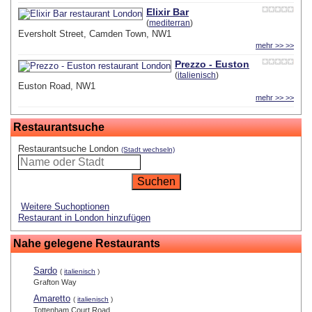
Elixir Bar
(
mediterran
)
Eversholt Street, Camden Town, NW1
mehr >> >>
Prezzo - Euston
(
italienisch
)
Euston Road, NW1
mehr >> >>
Restaurantsuche
Restaurantsuche London
(Stadt wechseln)
Weitere Suchoptionen
Restaurant in London hinzufügen
Nahe gelegene Restaurants
Sardo
(
italienisch
)
Grafton Way
Amaretto
(
italienisch
)
Tottenham Court Road