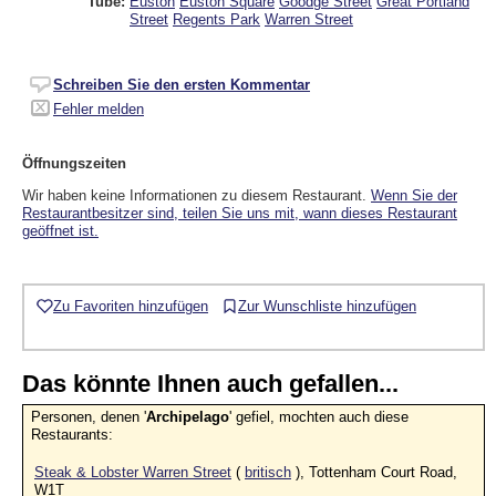
Tube:
Euston
Euston Square
Goodge Street
Great Portland
Street
Regents Park
Warren Street
Schreiben Sie den ersten Kommentar
Fehler melden
Öffnungszeiten
Wir haben keine Informationen zu diesem Restaurant.
Wenn Sie der
Restaurantbesitzer sind, teilen Sie uns mit, wann dieses Restaurant
geöffnet ist.
Zu Favoriten hinzufügen
Zur Wunschliste hinzufügen
Das könnte Ihnen auch gefallen...
Personen, denen '
Archipelago
' gefiel, mochten auch diese
Restaurants:
Steak & Lobster Warren Street
(
britisch
), Tottenham Court Road,
W1T