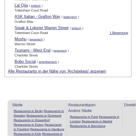
Lal Qila
(
indisch
)
Tottenham Court Road
ASK Italian - Grafton Way
(
italienisch
)
Grafton Way
Steak & Lobster Warren Street
(
britisch
)
Tottenham Court Road
1 Bewertung
Mushu
(
japanisch
)
Warren Street
Tsunami - West End
(
japanisch
)
Charlotte Street
Bobo Social
(
amerikanisch
)
Charlotte Street
Alle Restaurants in der Nähe von 'Archipelago' anzeigen
Städte
Restauranttypen
Direktl
Andere Städte
Restaurants in Berlin
Restaurants in
Dresden
Restaurants in Dortmund
Restaurants in Paris
Restaurants in
Restaurants in Düsseldorf
London
Restaurants in Madrid
Restaurants in Essen
Restaurants
Restaurants in Barcelona
in Frankfurt
Restaurants in Hamburg
Restaurants in Köln
Restaurants in