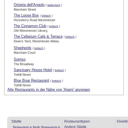
Osteria dell'Angolo
(
italienisch
)
Marsham Street
The Loose Box
(
britisch
)
Horseferry Road Westminster
The Cinnamon Club
(
indisch
)
Old Westminster Library,
The Cellarium Café & Terrace
(
britisch
)
Dean's Yard, Westminster Abbey
Shepherds
(
britisch
)
Marsham Court
Sorriso
The Broadway
Sanctuary House Hotel
(
britisch
)
Tothill Street
Blue Boar Restaurant
(
britisch
)
Tothill Street
Alle Restaurants in der Nähe von 'Atami' anzeigen
Städte
Restauranttypen
Direktl
Andere Städte
Restaurants in Berlin
Restaurants in