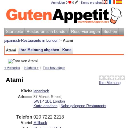
Anmelden
0
0
|
Konto erstellen
Startseite
Restaurants in London
Reservierungen
Suchen
japanisch-Restaurants in London
>
Atami
Ihre Meinung abgeben
Karte
Atami
< Vorherige
|
Nächste >
|
Foto hinzufügen
Atami
Ihre Meinung
Küche
japanisch
Adresse
37 Monck Street
,
SW1P 2BL
London
Karte ansehen
|
Nahe gelegene Restaurants
Telefon
020 7222 2218
Viertel
Millbank