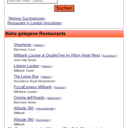
Weitere Suchoptionen
Restaurant in London hinzufügen
Nahe gelegene Restaurants
Shepherds
(
britisch
)
Marsham Court
Millbank Lounge at DoubleTree by Hilton Hotel West
(
European
)
John Islip Street
Lobster London
(
britisch
)
Millbank Tower
The Loose Box
(
britisch
)
Horseferry Road Westminster
PizzaExpress Millbank
(
Pizzeria
)
Mill Bank London
Osteria dell'Angolo
(
italienisch
)
Marsham Street
Altitude 360
(
internationale
)
Millbank
Altitude 360
(
European
)
Millbank