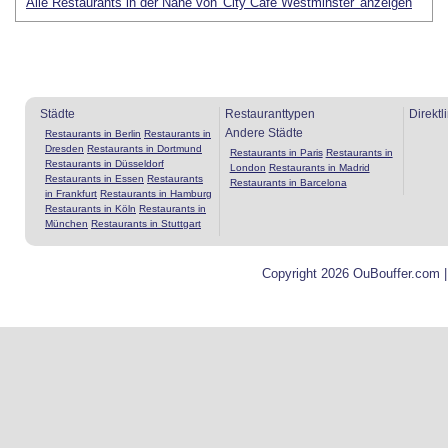
Alle Restaurants in der Nähe von 'City Cafe Westminster' anzeigen
Städte
Restauranttypen
Direktl
Andere Städte
Restaurants in Berlin
Restaurants in
Dresden
Restaurants in Dortmund
Restaurants in Paris
Restaurants in
Restaurants in Düsseldorf
London
Restaurants in Madrid
Restaurants in Essen
Restaurants
Restaurants in Barcelona
in Frankfurt
Restaurants in Hamburg
Restaurants in Köln
Restaurants in
München
Restaurants in Stuttgart
Copyright 2026 OuBouffer.com 