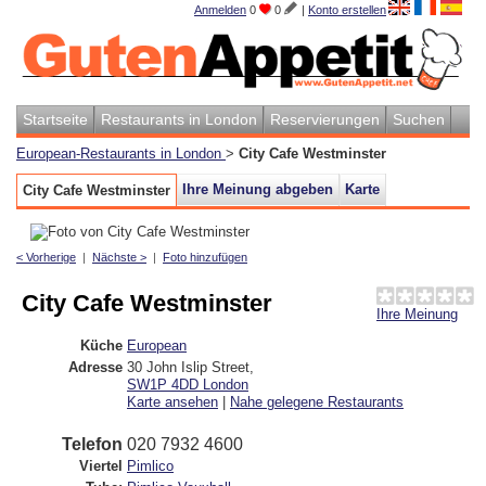
Anmelden
0
0
|
Konto erstellen
Startseite
Restaurants in London
Reservierungen
Suchen
European-Restaurants in London
>
City Cafe Westminster
Ihre Meinung abgeben
Karte
City Cafe Westminster
< Vorherige
|
Nächste >
|
Foto hinzufügen
City Cafe Westminster
Ihre Meinung
Küche
European
Adresse
30 John Islip Street
,
SW1P 4DD
London
Karte ansehen
|
Nahe gelegene Restaurants
Telefon
020 7932 4600
Viertel
Pimlico