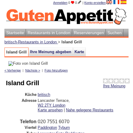
Anmelden
0
0
|
Konto erstellen
Startseite
Restaurants in London
Reservierungen
Suchen
britisch-Restaurants in London
>
Island Grill
Ihre Meinung abgeben
Karte
Island Grill
< Vorherige
|
Nächste >
|
Foto hinzufügen
Island Grill
Ihre Meinung
Küche
britisch
Adresse
Lancaster Terrace
,
W2 2TY
London
Karte ansehen
|
Nahe gelegene Restaurants
Telefon
020 7551 6070
Viertel
Paddington
Tyburn