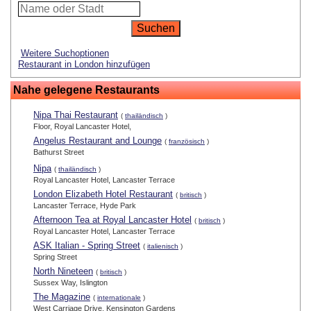
Weitere Suchoptionen
Restaurant in London hinzufügen
Nahe gelegene Restaurants
Nipa Thai Restaurant
(
thailändisch
)
Floor, Royal Lancaster Hotel,
Angelus Restaurant and Lounge
(
französisch
)
Bathurst Street
Nipa
(
thailändisch
)
Royal Lancaster Hotel, Lancaster Terrace
London Elizabeth Hotel Restaurant
(
britisch
)
Lancaster Terrace, Hyde Park
Afternoon Tea at Royal Lancaster Hotel
(
britisch
)
Royal Lancaster Hotel, Lancaster Terrace
ASK Italian - Spring Street
(
italienisch
)
Spring Street
North Nineteen
(
britisch
)
Sussex Way, Islington
The Magazine
(
internationale
)
West Carriage Drive, Kensington Gardens