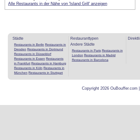
Alle Restaurants in der Nähe von 'Island Grill' anzeigen
Städte
Restauranttypen
Direktl
Andere Städte
Restaurants in Berlin
Restaurants in
Dresden
Restaurants in Dortmund
Restaurants in Paris
Restaurants in
Restaurants in Düsseldorf
London
Restaurants in Madrid
Restaurants in Essen
Restaurants
Restaurants in Barcelona
in Frankfurt
Restaurants in Hamburg
Restaurants in Köln
Restaurants in
München
Restaurants in Stuttgart
Copyright 2026 OuBouffer.com 