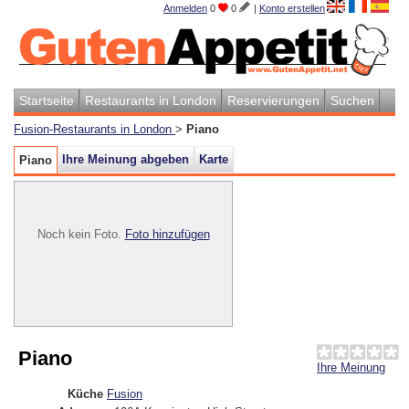
Anmelden
0
0
|
Konto erstellen
Startseite
Restaurants in London
Reservierungen
Suchen
Fusion-Restaurants in London
>
Piano
Ihre Meinung abgeben
Karte
Piano
Noch kein Foto.
Foto hinzufügen
Piano
Ihre Meinung
Küche
Fusion