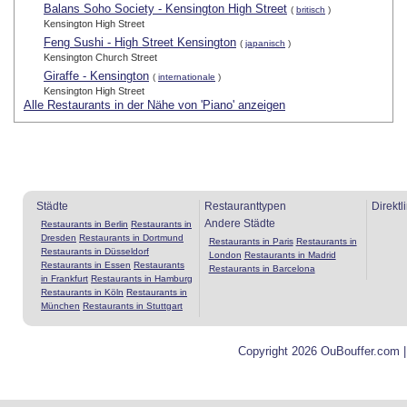
Balans Soho Society - Kensington High Street
(
britisch
)
Kensington High Street
Feng Sushi - High Street Kensington
(
japanisch
)
Kensington Church Street
Giraffe - Kensington
(
internationale
)
Kensington High Street
Alle Restaurants in der Nähe von 'Piano' anzeigen
Städte
Restauranttypen
Direktl
Andere Städte
Restaurants in Berlin
Restaurants in
Dresden
Restaurants in Dortmund
Restaurants in Paris
Restaurants in
Restaurants in Düsseldorf
London
Restaurants in Madrid
Restaurants in Essen
Restaurants
Restaurants in Barcelona
in Frankfurt
Restaurants in Hamburg
Restaurants in Köln
Restaurants in
München
Restaurants in Stuttgart
Copyright 2026 OuBouffer.com 