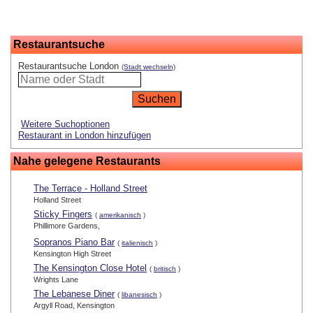
Restaurantsuche
Restaurantsuche London
(Stadt wechseln)
Weitere Suchoptionen
Restaurant in London hinzufügen
Nahe gelegene Restaurants
The Terrace - Holland Street
Holland Street
Sticky Fingers
(
amerikanisch
)
Phillimore Gardens,
Sopranos Piano Bar
(
italienisch
)
Kensington High Street
The Kensington Close Hotel
(
britisch
)
Wrights Lane
The Lebanese Diner
(
libanesisch
)
Argyll Road, Kensington