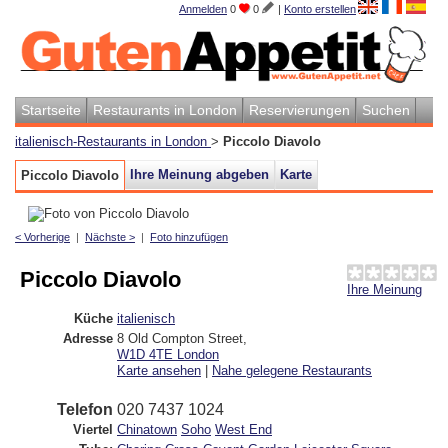
Anmelden
0
0
|
Konto erstellen
Startseite
Restaurants in London
Reservierungen
Suchen
italienisch-Restaurants in London
>
Piccolo Diavolo
Ihre Meinung abgeben
Karte
Piccolo Diavolo
< Vorherige
|
Nächste >
|
Foto hinzufügen
Piccolo Diavolo
Ihre Meinung
Küche
italienisch
Adresse
8 Old Compton Street
,
W1D 4TE
London
Karte ansehen
|
Nahe gelegene Restaurants
Telefon
020 7437 1024
Viertel
Chinatown
Soho
West End