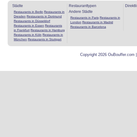
Städte
Restauranttypen
Direktl
Andere Städte
Restaurants in Berlin
Restaurants in
Dresden
Restaurants in Dortmund
Restaurants in Paris
Restaurants in
Restaurants in Düsseldorf
London
Restaurants in Madrid
Restaurants in Essen
Restaurants
Restaurants in Barcelona
in Frankfurt
Restaurants in Hamburg
Restaurants in Köln
Restaurants in
München
Restaurants in Stuttgart
Copyright 2026 OuBouffer.com 