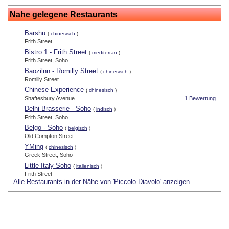
Nahe gelegene Restaurants
Barshu
(
chinesisch
)
Frith Street
Bistro 1 - Frith Street
(
mediterran
)
Frith Street, Soho
Baozilnn - Romilly Street
(
chinesisch
)
Romilly Street
Chinese Experience
(
chinesisch
)
Shaftesbury Avenue
1 Bewertung
Delhi Brasserie - Soho
(
indisch
)
Frith Street, Soho
Belgo - Soho
(
belgisch
)
Old Compton Street
YMing
(
chinesisch
)
Greek Street, Soho
Little Italy Soho
(
italienisch
)
Frith Street
Alle Restaurants in der Nähe von 'Piccolo Diavolo' anzeigen