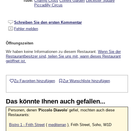
Tube:
Charing Cross
Covent Garden
Leicester Square
Piccadilly Circus
Schreiben Sie den ersten Kommentar
Fehler melden
Öffnungszeiten
Wir haben keine Informationen zu diesem Restaurant.
Wenn Sie der
Restaurantbesitzer sind, teilen Sie uns mit, wann dieses Restaurant
geöffnet ist.
Zu Favoriten hinzufügen
Zur Wunschliste hinzufügen
Das könnte Ihnen auch gefallen...
Personen, denen '
Piccolo Diavolo
' gefiel, mochten auch diese
Restaurants:
Bistro 1 - Frith Street
(
mediterran
), Frith Street, Soho, W1D