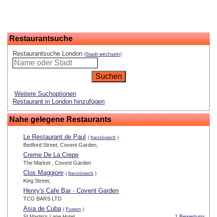
Restaurantsuche
Restaurantsuche London
(Stadt wechseln)
Weitere Suchoptionen
Restaurant in London hinzufügen
Nahe gelegene Restaurants
Le Restaurant de Paul
(
französisch
)
Bedford Street, Covent Garden,
Creme De La Crepe
The Market , Covent Garden
Clos Maggiore
(
französisch
)
King Street,
Henry's Cafe Bar - Covent Garden
TCG BARS LTD
Asia de Cuba
(
Fusion
)
St Martin's Lane Hotel
1 Bewertung