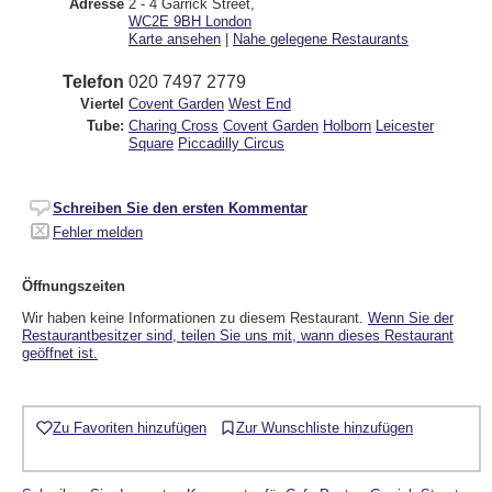
Adresse
2 - 4 Garrick Street
,
WC2E 9BH
London
Karte ansehen
|
Nahe gelegene Restaurants
Telefon
020 7497 2779
Viertel
Covent Garden
West End
Tube:
Charing Cross
Covent Garden
Holborn
Leicester
Square
Piccadilly Circus
Schreiben Sie den ersten Kommentar
Fehler melden
Öffnungszeiten
Wir haben keine Informationen zu diesem Restaurant.
Wenn Sie der
Restaurantbesitzer sind, teilen Sie uns mit, wann dieses Restaurant
geöffnet ist.
Zu Favoriten hinzufügen
Zur Wunschliste hinzufügen