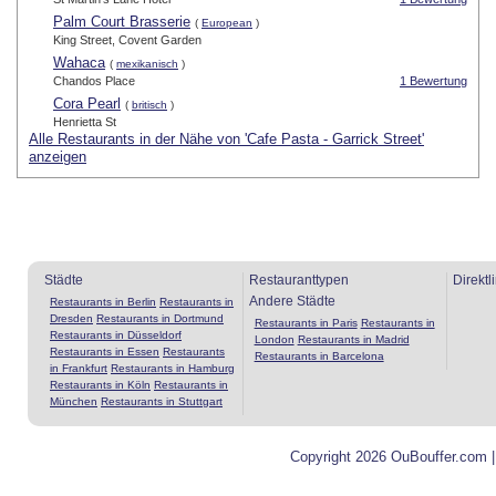
Palm Court Brasserie
(
European
)
King Street, Covent Garden
Wahaca
(
mexikanisch
)
Chandos Place
1 Bewertung
Cora Pearl
(
britisch
)
Henrietta St
Alle Restaurants in der Nähe von 'Cafe Pasta - Garrick Street'
anzeigen
Städte
Restauranttypen
Direktl
Andere Städte
Restaurants in Berlin
Restaurants in
Dresden
Restaurants in Dortmund
Restaurants in Paris
Restaurants in
Restaurants in Düsseldorf
London
Restaurants in Madrid
Restaurants in Essen
Restaurants
Restaurants in Barcelona
in Frankfurt
Restaurants in Hamburg
Restaurants in Köln
Restaurants in
München
Restaurants in Stuttgart
Copyright 2026 OuBouffer.com 