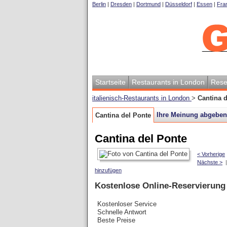
Berlin
|
Dresden
|
Dortmund
|
Düsseldorf
|
Essen
|
Fran
Startseite
Restaurants in London
Rese
italienisch-Restaurants in London
>
Cantina 
Ihre Meinung abgeben
Cantina del Ponte
Cantina del Ponte
< Vorherige
Nächste >
hinzufügen
Kostenlose Online-Reservierung
Kostenloser Service
Schnelle Antwort
Beste Preise