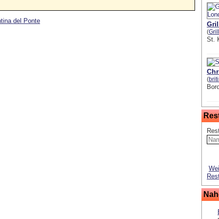
tina del Ponte
Gri
(
Gril
St.
Chr
(
brit
Boro
Res
Res
Wei
Rest
Nah