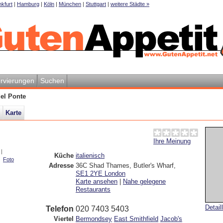
kfurt
|
Hamburg
|
Köln
|
München
|
Stuttgart
|
weitere Städte »
rvierungen
Suchen
del Ponte
Karte
Ihre Meinung
|
Küche
italienisch
|
Foto
Adresse
36C Shad Thames, Butler's Wharf
,
SE1 2YE
London
Karte ansehen
|
Nahe gelegene
Restaurants
Detail
Telefon
020 7403 5403
Viertel
Bermondsey
East Smithfield
Jacob's