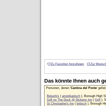
Zu Favoriten hinzufügen
Zur Wunsch
Das könnte Ihnen auch gef
Personen, denen '
Cantina del Ponte
' gefi
Belushi's
(
amerikanisch
), Borough High S
Grill on The Dock @ Dickens Inn
(
Grill
), 
St Christopher's Inn
(
britisch
), Borough Hi