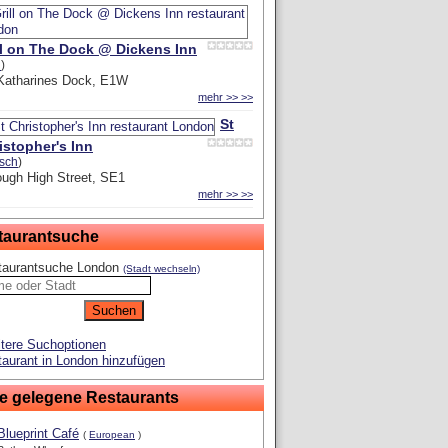
ll on The Dock @ Dickens Inn
l
)
 Katharines Dock, E1W
mehr >> >>
St
istopher's Inn
isch
)
ugh High Street, SE1
mehr >> >>
taurantsuche
taurantsuche London
(Stadt wechseln)
tere Suchoptionen
aurant in London hinzufügen
e gelegene Restaurants
Blueprint Café
(
European
)