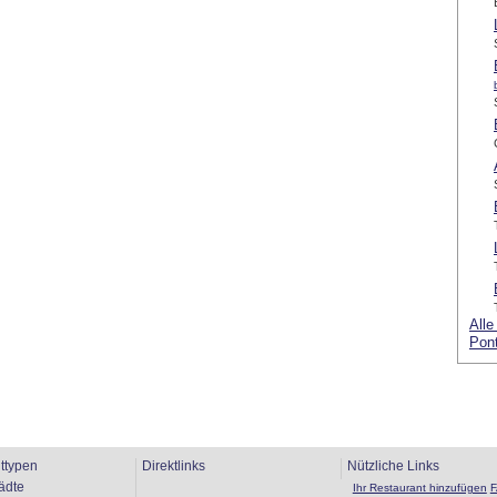
Alle
Pont
ttypen
Direktlinks
Nützliche Links
ädte
Ihr Restaurant hinzufügen