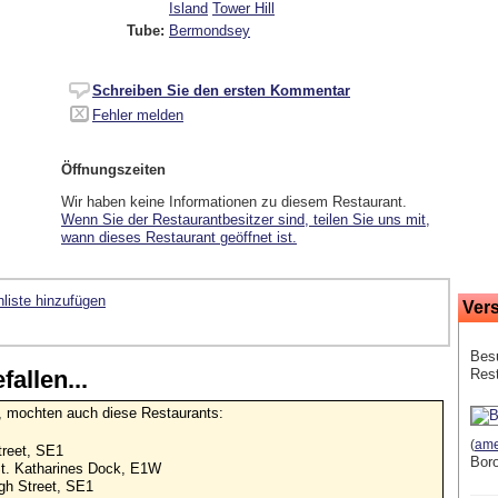
Island
Tower Hill
Tube:
Bermondsey
Schreiben Sie den ersten Kommentar
Fehler melden
Öffnungszeiten
Wir haben keine Informationen zu diesem Restaurant.
Wenn Sie der Restaurantbesitzer sind, teilen Sie uns mit,
wann dieses Restaurant geöffnet ist.
liste hinzufügen
Ver
Besu
allen...
Res
el, mochten auch diese Restaurants:
(
ame
treet, SE1
Boro
St. Katharines Dock, E1W
gh Street, SE1