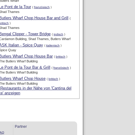
Butlers Wharf
Le Pont de la Tour
(
französisch
)
Shad Thames
Butlers Wharf Chop House Bar and Grill
(
britisch
)
Shad Thames
Bengal Clipper - Tower Bridge
(
indisch
)
Cardamon Building, Shad Thames, Butlers Wharf
ASK Italian - Spice Quay
(
italienisch
)
Spice Quay
Butlers Wharf Chop House Bar
(
britisch
)
The Butlers Wharf Building
Le Pont de la Tour Bar & Grill
(
französisch
)
The Butlers Wharf Building
Butlers Wharf Chop House
(
britisch
)
The Butlers Wharf Building
 Restaurants in der Nähe von 'Cantina del
e' anzeigen
Partner
FAQ