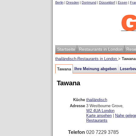
Berlin
|
Dresden
|
Dortmund
|
Düsseldorf
|
Essen
|
Fran
Startseite
Restaurants in London
Rese
thailändisch-Restaurants in London
>
Tawana
Ihre Meinung abgeben
Leserbe
Tawana
Tawana
Küche
thailändisch
Adresse
3 Westbourne Grove
,
W2 4UA
London
Karte ansehen
|
Nahe geleg
Restaurants
Telefon
020 7229 3785