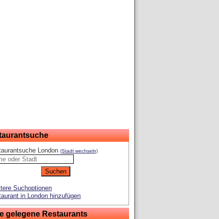
taurantsuche
taurantsuche London
(Stadt wechseln)
tere Suchoptionen
aurant in London hinzufügen
e gelegene Restaurants