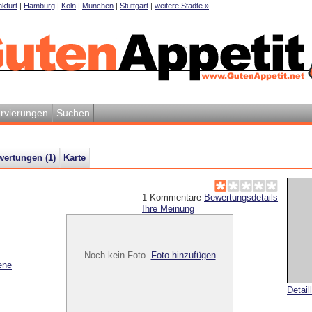
kfurt
|
Hamburg
|
Köln
|
München
|
Stuttgart
|
weitere Städte »
rvierungen
Suchen
wertungen (
1
)
Karte
1
Kommentare
Bewertungsdetails
Ihre Meinung
Noch kein Foto.
Foto hinzufügen
ene
Detail