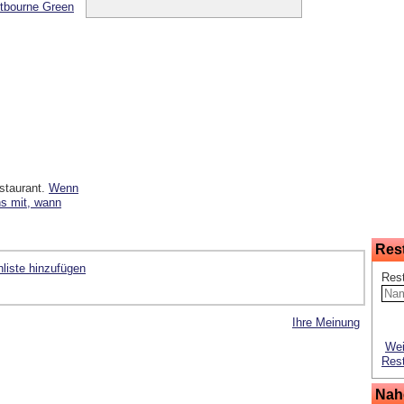
tbourne Green
staurant.
Wenn
ns mit, wann
Res
liste hinzufügen
Res
Ihre Meinung
Wei
Rest
Nah