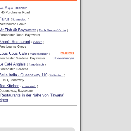
La Maja
(
spanisch
)
- 45 Porchester Road
Fairuz
(
libanesisch
)
Westbourne Grove
Mr Fish @ Bayswater
(
Fisch,Meeresfrüchte
)
Porchester Road, Bayswater
Khan's Restaurant
(
indisch
)
Westbourne Grove
Cous Cous Café
(
marokkanisch
)
Porchester Gardens, Bayswater
3 Bewertungen
Le Café Anglais
(
französisch
)
Porchester Gardens
Bella Italia - Queensway 110
(
italienisch
)
- 110 Queensway
Toa Kitchen
(
chinesisch
)
Queensway, Bayswater
 Restaurants in der Nähe von 'Tawana'
eigen