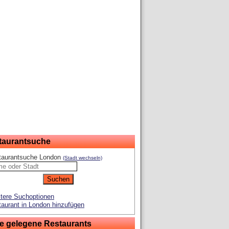
taurantsuche
taurantsuche London
(Stadt wechseln)
tere Suchoptionen
aurant in London hinzufügen
e gelegene Restaurants