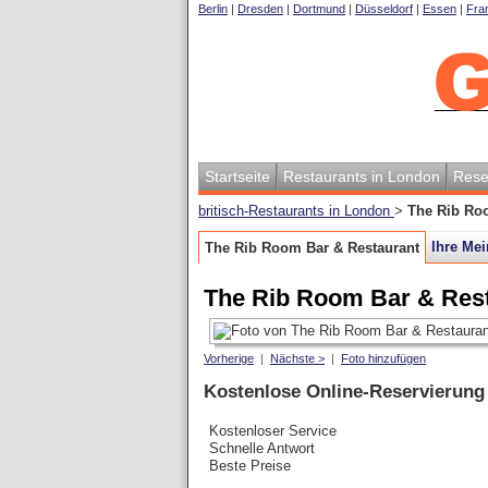
Berlin
|
Dresden
|
Dortmund
|
Düsseldorf
|
Essen
|
Fran
Startseite
Restaurants in London
Rese
britisch-Restaurants in London
>
The Rib Ro
Ihre Me
The Rib Room Bar & Restaurant
The Rib Room Bar & Res
Vorherige
|
Nächste >
|
Foto hinzufügen
Kostenlose Online-Reservierung
Kostenloser Service
Schnelle Antwort
Beste Preise