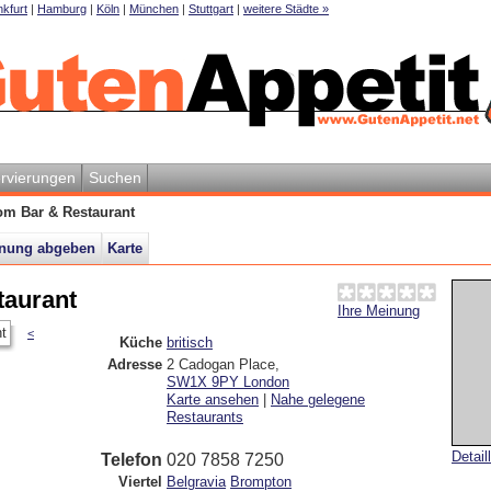
kfurt
|
Hamburg
|
Köln
|
München
|
Stuttgart
|
weitere Städte »
rvierungen
Suchen
om Bar & Restaurant
inung abgeben
Karte
taurant
Ihre Meinung
<
Küche
britisch
Adresse
2 Cadogan Place
,
SW1X 9PY
London
Karte ansehen
|
Nahe gelegene
Restaurants
Detail
Telefon
020 7858 7250
Viertel
Belgravia
Brompton