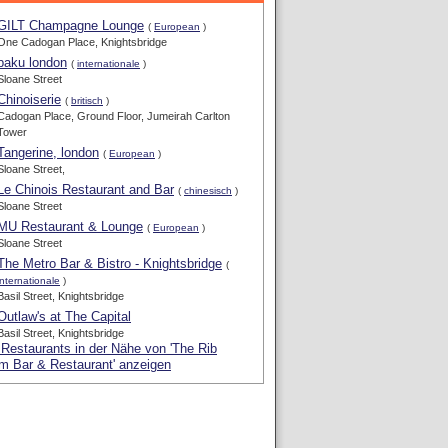
GILT Champagne Lounge
(
European
)
One Cadogan Place, Knightsbridge
baku london
(
internationale
)
Sloane Street
Chinoiserie
(
britisch
)
Cadogan Place, Ground Floor, Jumeirah Carlton
Tower
Tangerine, london
(
European
)
Sloane Street,
Le Chinois Restaurant and Bar
(
chinesisch
)
Sloane Street
MU Restaurant & Lounge
(
European
)
Sloane Street
The Metro Bar & Bistro - Knightsbridge
(
internationale
)
Basil Street, Knightsbridge
Outlaw's at The Capital
Basil Street, Knightsbridge
 Restaurants in der Nähe von 'The Rib
m Bar & Restaurant' anzeigen