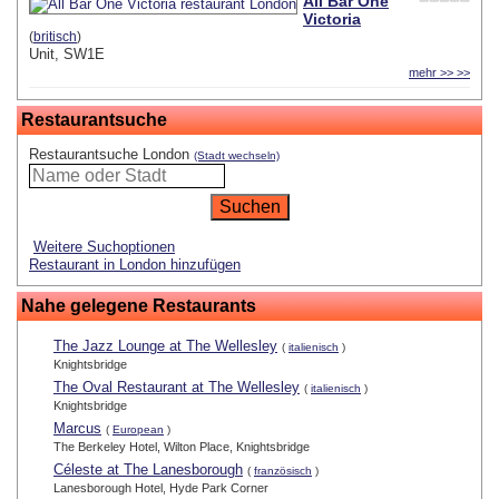
All Bar One
Victoria
(
britisch
)
Unit, SW1E
mehr >> >>
Restaurantsuche
Restaurantsuche London
(Stadt wechseln)
Weitere Suchoptionen
Restaurant in London hinzufügen
Nahe gelegene Restaurants
The Jazz Lounge at The Wellesley
(
italienisch
)
Knightsbridge
The Oval Restaurant at The Wellesley
(
italienisch
)
Knightsbridge
Marcus
(
European
)
The Berkeley Hotel, Wilton Place, Knightsbridge
Céleste at The Lanesborough
(
französisch
)
Lanesborough Hotel, Hyde Park Corner