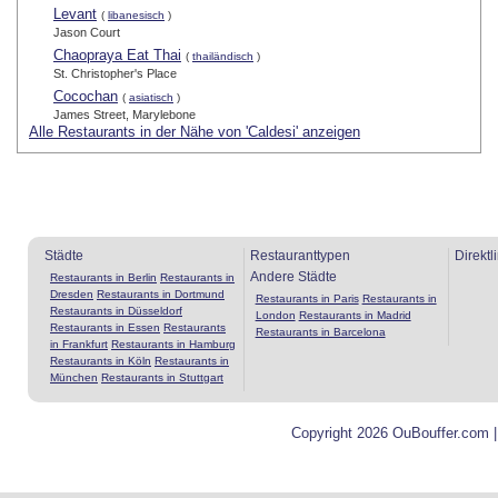
Levant
(
libanesisch
)
Jason Court
Chaopraya Eat Thai
(
thailändisch
)
St. Christopher's Place
Cocochan
(
asiatisch
)
James Street, Marylebone
Alle Restaurants in der Nähe von 'Caldesi' anzeigen
Städte
Restauranttypen
Direktl
Andere Städte
Restaurants in Berlin
Restaurants in
Dresden
Restaurants in Dortmund
Restaurants in Paris
Restaurants in
Restaurants in Düsseldorf
London
Restaurants in Madrid
Restaurants in Essen
Restaurants
Restaurants in Barcelona
in Frankfurt
Restaurants in Hamburg
Restaurants in Köln
Restaurants in
München
Restaurants in Stuttgart
Copyright 2026 OuBouffer.com 