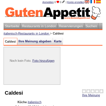
Anmelden
0
0
|
Konto erstellen
Startseite
Restaurants in London
Reservierungen
Suchen
italienisch-Restaurants in London
>
Caldesi
Ihre Meinung abgeben
Karte
Caldesi
Noch kein Foto.
Foto hinzufügen
Caldesi
Ihre Meinung
Küche
italienisch