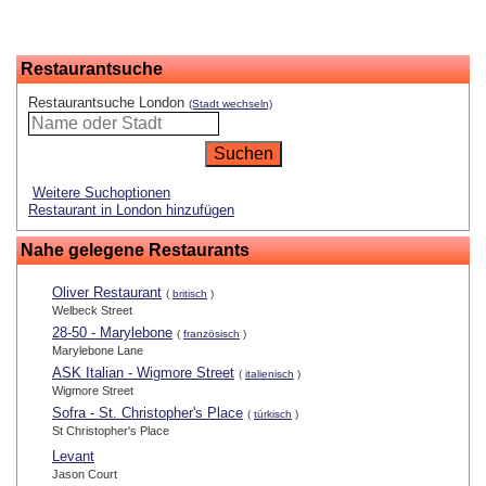
Restaurantsuche
Restaurantsuche London
(Stadt wechseln)
Weitere Suchoptionen
Restaurant in London hinzufügen
Nahe gelegene Restaurants
Oliver Restaurant
(
britisch
)
Welbeck Street
28-50 - Marylebone
(
französisch
)
Marylebone Lane
ASK Italian - Wigmore Street
(
italienisch
)
Wigmore Street
Sofra - St. Christopher's Place
(
türkisch
)
St Christopher's Place
Levant
Jason Court