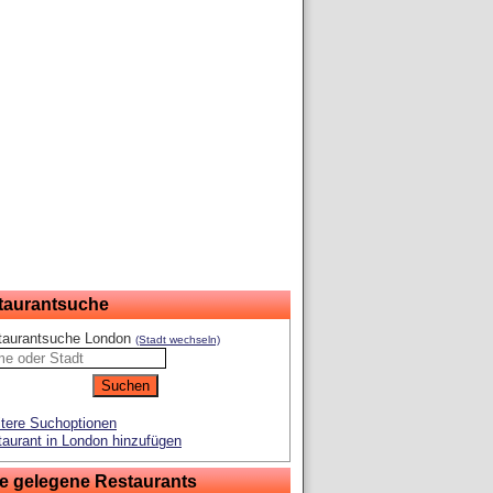
taurantsuche
taurantsuche London
(Stadt wechseln)
tere Suchoptionen
aurant in London hinzufügen
e gelegene Restaurants