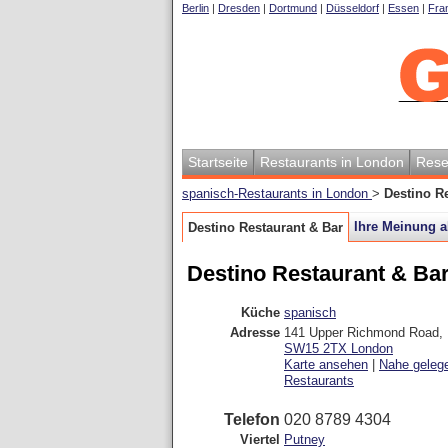
Berlin
|
Dresden
|
Dortmund
|
Düsseldorf
|
Essen
|
Fran
Startseite
Restaurants in London
Rese
spanisch-Restaurants in London
>
Destino R
Ihre Meinung 
Destino Restaurant & Bar
Destino Restaurant & Ba
Küche
spanisch
Adresse
141 Upper Richmond Road
,
SW15 2TX
London
Karte ansehen
|
Nahe geleg
Restaurants
Telefon
020 8789 4304
Viertel
Putney