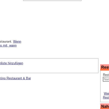
staurant.
Wenn
ns mit, wann
liste hinzufügen
Res
Res
tino Restaurant & Bar
Wei
Rest
Nah