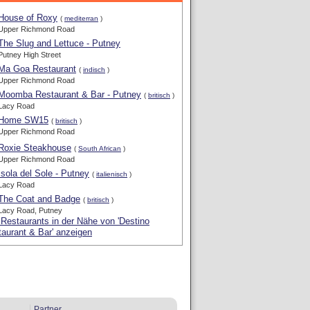
House of Roxy
(
mediterran
)
Upper Richmond Road
The Slug and Lettuce - Putney
Putney High Street
Ma Goa Restaurant
(
indisch
)
Upper Richmond Road
Moomba Restaurant & Bar - Putney
(
britisch
)
Lacy Road
Home SW15
(
britisch
)
Upper Richmond Road
Roxie Steakhouse
(
South African
)
Upper Richmond Road
Isola del Sole - Putney
(
italienisch
)
Lacy Road
The Coat and Badge
(
britisch
)
Lacy Road, Putney
 Restaurants in der Nähe von 'Destino
aurant & Bar' anzeigen
Partner