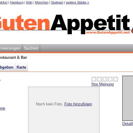
kfurt
|
Hamburg
|
Köln
|
München
|
Stuttgart
|
weitere Städte »
rvierungen
Suchen
estaurant & Bar
abgeben
Karte
r
Ihre Meinung
Noch kein Foto.
Foto hinzufügen
ene
Detail