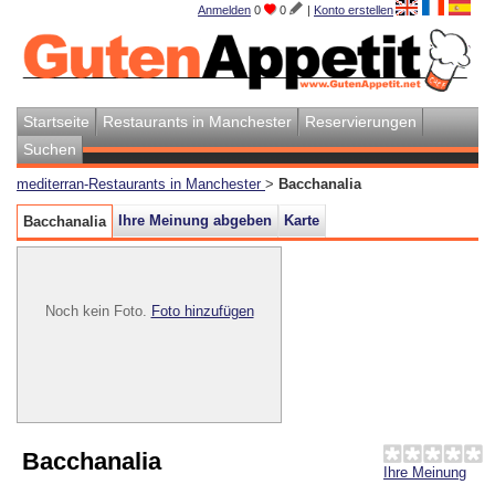
Anmelden
0
0
|
Konto erstellen
Startseite
Restaurants in Manchester
Reservierungen
Suchen
mediterran-Restaurants in Manchester
>
Bacchanalia
Ihre Meinung abgeben
Karte
Bacchanalia
Noch kein Foto.
Foto hinzufügen
Bacchanalia
Ihre Meinung