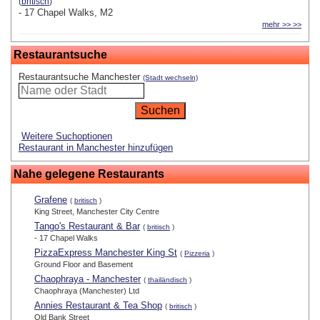
(
britisch
)
- 17 Chapel Walks, M2
mehr >> >>
Restaurantsuche
Restaurantsuche Manchester
(Stadt wechseln)
Weitere Suchoptionen
Restaurant in Manchester hinzufügen
Nahe gelegene Restaurants
Grafene
(
britisch
)
King Street, Manchester City Centre
Tango's Restaurant & Bar
(
britisch
)
- 17 Chapel Walks
PizzaExpress Manchester King St
(
Pizzeria
)
Ground Floor and Basement
Chaophraya - Manchester
(
thailändisch
)
Chaophraya (Manchester) Ltd
Annies Restaurant & Tea Shop
(
britisch
)
Old Bank Street