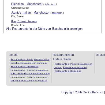
Piccolino - Manchester
(
italienisch
)
Clarence Street
Jamie's Italian - Manchester
(
italienisch
)
King Street
King Street Tavern
Booth Street
Alle Restaurants in der Nähe von 'Bacchanalia' anzeigen
Städte
Restauranttypen
Direktl
Andere Städte
Restaurants in Berlin
Restaurants in
Dresden
Restaurants in Dortmund
Restaurants in Paris
Restaurants in
Restaurants in Düsseldorf
London
Restaurants in Madrid
Restaurants in Essen
Restaurants
Restaurants in Barcelona
in Frankfurt
Restaurants in Hamburg
Restaurants in Köln
Restaurants in
München
Restaurants in Stuttgart
Copyright 2026 OuBouffer.com 