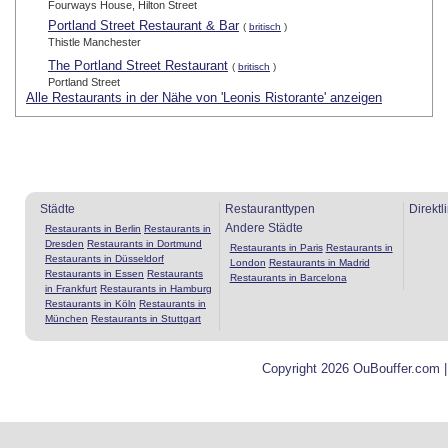
Fourways House, Hilton Street
Portland Street Restaurant & Bar
(
britisch
)
Thistle Manchester
The Portland Street Restaurant
(
britisch
)
Portland Street
Alle Restaurants in der Nähe von 'Leonis Ristorante' anzeigen
Städte
Restauranttypen
Direktl
Andere Städte
Restaurants in Berlin
Restaurants in
Dresden
Restaurants in Dortmund
Restaurants in Paris
Restaurants in
Restaurants in Düsseldorf
London
Restaurants in Madrid
Restaurants in Essen
Restaurants
Restaurants in Barcelona
in Frankfurt
Restaurants in Hamburg
Restaurants in Köln
Restaurants in
München
Restaurants in Stuttgart
Copyright 2026 OuBouffer.com 