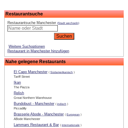
Restaurantsuche
Restaurantsuche Manchester
(Stadt wechseln)
Weitere Suchoptionen
Restaurant in Manchester hinzufügen
Nahe gelegene Restaurants
El Capo Manchester
(
Südamerikanisch
)
Tariff Street
Ikan
The Piazza
Relish
Great Northern Warehouse
Bundobust - Manchester
(
indisch
)
Piccadilly
Brasserie Abode - Manchester
(
European
)
ABode Manchester
Lammars Restaurant & Bar
(
internationale
)